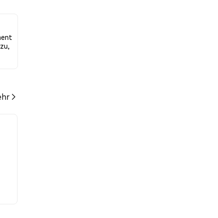
der
ment
azu,
hr