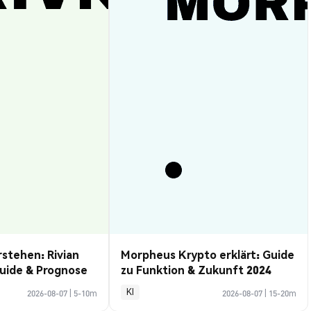
rstehen: Rivian
Morpheus Krypto erklärt: Guide
uide & Prognose
zu Funktion & Zukunft 2024
KI
2026-08-07
|
5-10m
2026-08-07
|
15-20m