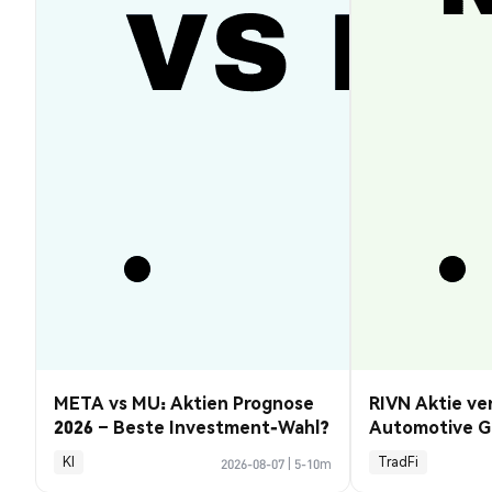
META vs MU: Aktien Prognose
RIVN Aktie ve
2026 – Beste Investment-Wahl?
Automotive G
KI
TradFi
2026-08-07
|
5-10m