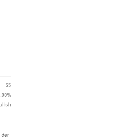
55
0.00%
ullish
 der