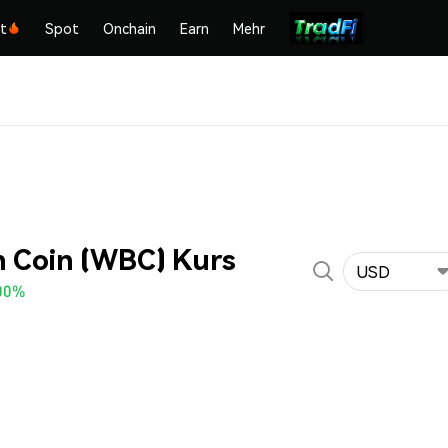
kt
Spot
Onchain
Earn
Mehr
n Coin (WBC) Kurs
USD
00%