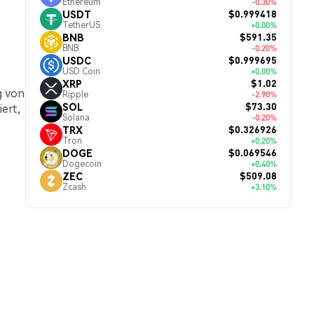
Ethereum
-0.30%
$0.999418
USDT
TetherUS
+0.00%
$591.35
BNB
BNB
-0.20%
$0.999695
USDC
USD Coin
+0.00%
$1.02
XRP
g von
Ripple
-2.90%
$73.30
SOL
ert,
Solana
-0.20%
$0.326926
TRX
Tron
+0.20%
$0.069546
DOGE
Dogecoin
+0.40%
$509.08
ZEC
Zcash
+3.10%