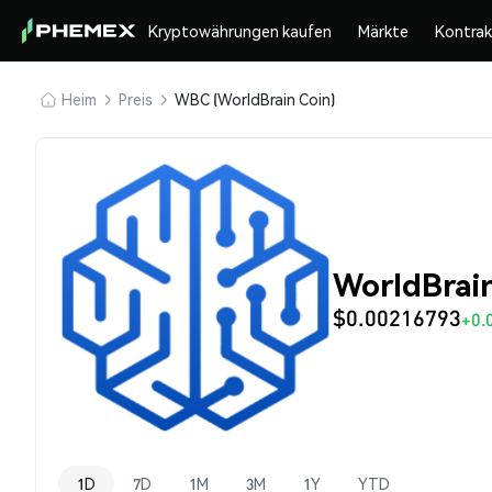
Kryptowährungen kaufen
Märkte
Kontra
Heim
Preis
WBC (WorldBrain Coin)
WorldBrai
$0.00216793
+0.
1D
7D
1M
3M
1Y
YTD