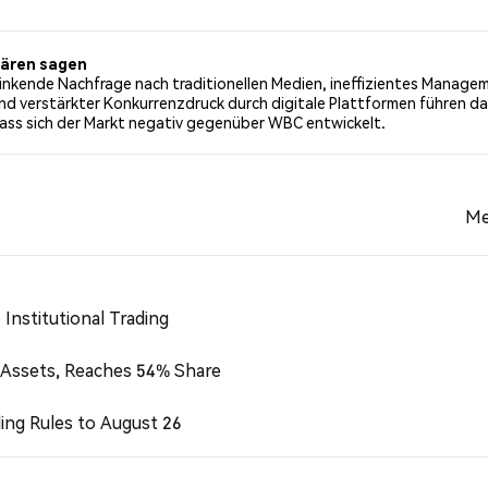
der Tweets mit einer bärischen Stimmung über WBC. 33.33% 
n basieren auf 66 Tweets.
ären sagen
inkende Nachfrage nach traditionellen Medien, ineffizientes Manage
nd verstärkter Konkurrenzdruck durch digitale Plattformen führen d
ass sich der Markt negativ gegenüber WBC entwickelt.
Me
Institutional Trading
 Assets, Reaches 54% Share
ing Rules to August 26