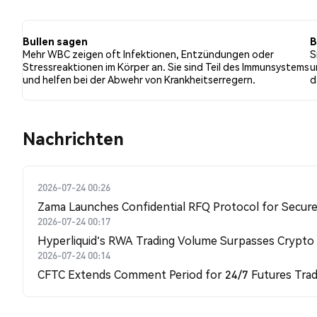
Tweets eine bullishe Stimmung im Vergleich zu 12.12% 
Tweets waren neutral gegenüber WBC. Diese Stimmunge
Bullen sagen
B
Mehr WBC zeigen oft Infektionen, Entzündungen oder
S
Stressreaktionen im Körper an. Sie sind Teil des Immunsystems
u
und helfen bei der Abwehr von Krankheitserregern.
d
Nachrichten
2026-07-24 00:26
Zama Launches Confidential RFQ Protocol for Secure 
2026-07-24 00:17
Hyperliquid's RWA Trading Volume Surpasses Crypto
2026-07-24 00:14
CFTC Extends Comment Period for 24/7 Futures Trad