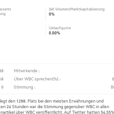
ässerte
24h Volumen/Marktkapitalisierung
rung
0%
Umlaufquote
0.00%
88
Mitwirkende :
68
Über WBC sprechen(%) :
0
Stimmung :
B
legt den 1288. Platz bei den meisten Erwähnungen und
zten 24 Stunden war die Stimmung gegenüber WBC in allen
enartikel über WBC veröffentlicht. Auf Twitter hatten 54.55%