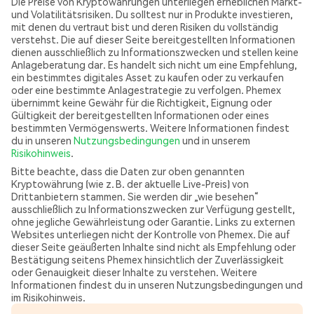
Die Preise von Kryptowährungen unterliegen erheblichen Markt-
und Volatilitätsrisiken. Du solltest nur in Produkte investieren,
mit denen du vertraut bist und deren Risiken du vollständig
verstehst. Die auf dieser Seite bereitgestellten Informationen
dienen ausschließlich zu Informationszwecken und stellen keine
Anlageberatung dar. Es handelt sich nicht um eine Empfehlung,
ein bestimmtes digitales Asset zu kaufen oder zu verkaufen
oder eine bestimmte Anlagestrategie zu verfolgen. Phemex
übernimmt keine Gewähr für die Richtigkeit, Eignung oder
Gültigkeit der bereitgestellten Informationen oder eines
bestimmten Vermögenswerts. Weitere Informationen findest
du in unseren
Nutzungsbedingungen
und in unserem
Risikohinweis
.
Bitte beachte, dass die Daten zur oben genannten
Kryptowährung (wie z. B. der aktuelle Live-Preis) von
Drittanbietern stammen. Sie werden dir „wie besehen“
ausschließlich zu Informationszwecken zur Verfügung gestellt,
ohne jegliche Gewährleistung oder Garantie. Links zu externen
Websites unterliegen nicht der Kontrolle von Phemex. Die auf
dieser Seite geäußerten Inhalte sind nicht als Empfehlung oder
Bestätigung seitens Phemex hinsichtlich der Zuverlässigkeit
oder Genauigkeit dieser Inhalte zu verstehen. Weitere
Informationen findest du in unseren Nutzungsbedingungen und
im Risikohinweis.