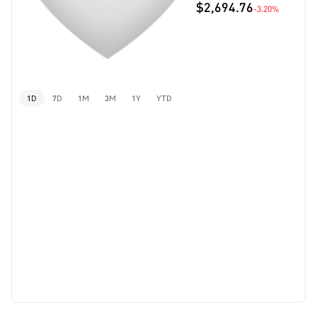
$2,694.76
-3.20%
1D
7D
1M
3M
1Y
YTD