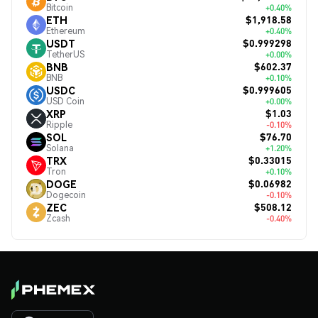
Bitcoin
+0.40%
$1,918.58
ETH
Ethereum
+0.40%
$0.999298
USDT
TetherUS
+0.00%
$602.37
BNB
BNB
+0.10%
$0.999605
USDC
USD Coin
+0.00%
$1.03
XRP
Ripple
-0.10%
$76.70
SOL
Solana
+1.20%
$0.33015
TRX
Tron
+0.10%
$0.06982
DOGE
Dogecoin
-0.10%
$508.12
ZEC
Zcash
-0.40%