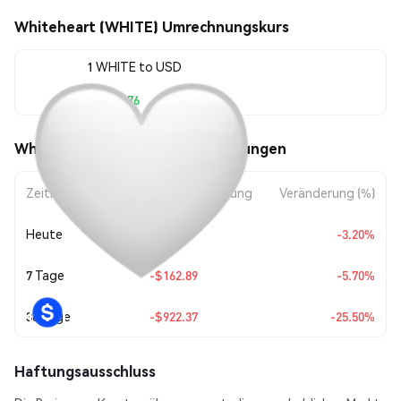
Whiteheart (WHITE) Umrechnungskurs
1 WHITE to USD
$2,694.76
Whiteheart (WHITE) Kursbewegungen
Zeitraum
Betragsänderung
Veränderung (%)
Heute
-$89.08
-3.20%
7 Tage
-$162.89
-5.70%
30 Tage
-$922.37
-25.50%
Haftungsausschluss