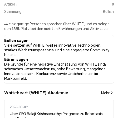
Artikel :
0
Stimmung :
Bullish
44 einzigartige Personen sprechen über WHITE, und es belegt
den 1385. Platz bei den meisten Erwähnungen und Aktivitäten
aus den gesammelten Beiträgen. In den letzten 24 Stunden war
die Stimmung gegenüber WHITE in allen sozialen Medien Bullish.
Bullen sagen
Schließlich wurden 0 Nachrichtenartikel über WHITE
Viele setzen auf WHITE, weil es innovative Technologien,
veröffentlicht. Auf Twitter hatten 47.27% der Tweets eine
starkes Wachstumspotenzial und eine engagierte Community
bullishe Stimmung im Vergleich zu 9.09% der Tweets mit einer
bietet.
bärischen Stimmung über WHITE. 43.64% der Tweets waren
Bären sagen
neutral gegenüber WHITE. Diese Stimmungen basieren auf 55
Die Gründe für eine negative Einschätzung von WHITE sind:
Tweets.
schwaches Umsatzwachstum, hohe Bewertung, mangelnde
Innovation, starke Konkurrenz sowie Unsicherheiten im
Marktumfeld.
Whiteheart (WHITE) Akademie
Mehr
2026-08-09
Uber CFO Balaji Krishnamurthy: Prognose zu Robotaxis