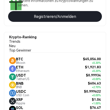
weitere Informationen zu Kryptowährungen zu
sehen.
Registrieren/Anmelden
Krypto-Ranking
Trends
Neu
Top Gewinner
$65,056.00
BTC
Bitcoin
+0.30%
$1,921.83
ETH
Ethereum
+0.20%
$0.99934
USDT
TetherUS
+0.00%
$604.63
BNB
BNB
+2.70%
$0.999622
USDC
USD Coin
+0.00%
$1.04
XRP
Ripple
+1.00%
$76.47
SOL