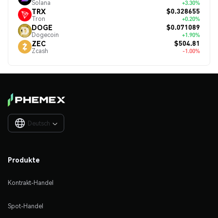
Solana
+3.30%
$0.328655
TRX
Tron
+0.20%
$0.071089
DOGE
Dogecoin
+1.90%
$504.81
ZEC
Zcash
-1.00%
Deutsch

Produkte
Kontrakt-Handel
Spot-Handel