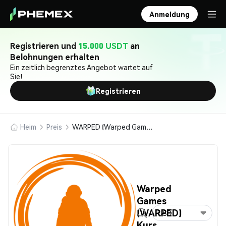
Anmeldung
Registrieren und
15.000 USDT
an
Belohnungen erhalten
Ein zeitlich begrenztes Angebot wartet auf
Sie!
Registrieren
Heim
Preis
WARPED (Warped Games)
Warped
Games
(WARPED)
USD
Kurs