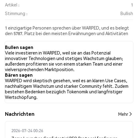
Artikel :
1
Stimmung :
Bullish
1 einzigartige Personen sprechen über WARPED, und es belegt
den 5787. Platz bei den meisten Erwähnungen und Aktivitäten
aus den gesammelten Beiträgen. In den letzten 24 Stunden war
die Stimmung gegenüber WARPED in allen sozialen Medien
Bullen sagen
Bullish. Schließlich wurden 1 Nachrichtenartikel über WARPED
Viele investieren in WARPED, weil sie an das Potenzial
veröffentlicht. Auf Twitter hatten NaN% der Tweets eine
innovativer Technologien und stetiges Wachstum glauben;
bullishe Stimmung im Vergleich zu NaN% der Tweets mit einer
außerdem profitieren sie von einem starken Team und einer
bärischen Stimmung über WARPED. NaN% der Tweets waren
vielversprechenden Marktposition.
neutral gegenüber WARPED. Diese Stimmungen basieren auf 0
Bären sagen
Tweets.
WARPED wird skeptisch gesehen, weil es an klaren Use Cases,
nachhaltigem Wachstum und starker Community fehlt. Zudem
bestehen Bedenken bezüglich Tokenomik und langfristiger
Wertschöpfung.
Nachrichten
Mehr
2026-07-24 00:26