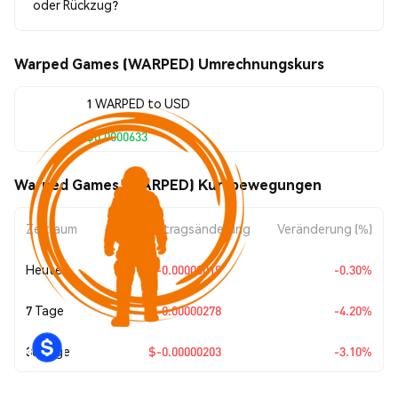
oder Rückzug?
Warped Games (WARPED) Umrechnungskurs
1 WARPED to USD
$0.0000633
Warped Games (WARPED) Kursbewegungen
Zeitraum
Betragsänderung
Veränderung (%)
Heute
$-0.00000019
-0.30%
7 Tage
$-0.00000278
-4.20%
30 Tage
$-0.00000203
-3.10%