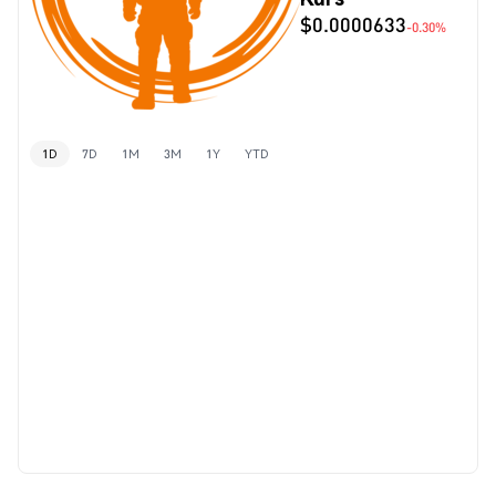
$0.0000633
-0.30%
1D
7D
1M
3M
1Y
YTD