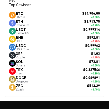
Neu
Top Gewinner
$64,906.00
BTC
Bitcoin
+0.30%
$1,913.75
ETH
Ethereum
+0.20%
$0.999314
USDT
TetherUS
+0.00%
$592.81
BNB
BNB
-0.20%
$0.99962
USDC
USD Coin
+0.00%
$1.03
XRP
Ripple
-1.90%
$73.81
SOL
Solana
+0.60%
$0.327546
TRX
Tron
+0.10%
$0.069891
DOGE
Dogecoin
+1.20%
$513.29
ZEC
Zcash
+3.40%