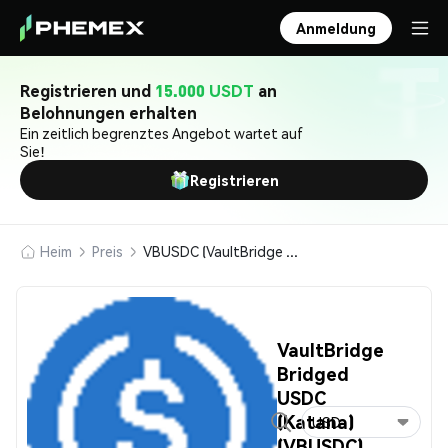
Anmeldung
Registrieren und
15.000 USDT
an
Belohnungen erhalten
Ein zeitlich begrenztes Angebot wartet auf
Sie!
Registrieren
Heim
Preis
VBUSDC (VaultBridge Bridged USDC (Katana))
VaultBridge
Bridged
USDC
(Katana)
USD
(VBUSDC)