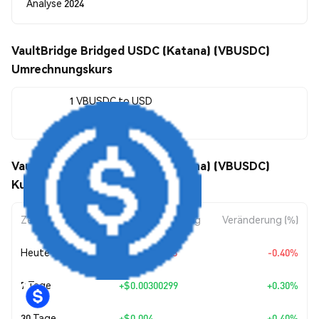
Analyse 2024
VaultBridge Bridged USDC (Katana) (VBUSDC)
Umrechnungskurs
1 VBUSDC to USD
$1.00
VaultBridge Bridged USDC (Katana) (VBUSDC)
Kursbewegungen
Zeitraum
Betragsänderung
Veränderung (%)
Heute
$-0.00403213
-0.40%
7 Tage
+
$0.00300299
+0.30%
30 Tage
+
$0.004
+0.40%