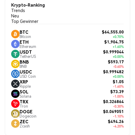
Krypto-Ranking
Trends
Neu
Top Gewinner
$64,555.00
BTC
Bitcoin
+0.70%
$1,904.75
ETH
Ethereum
+1.60%
$0.999044
USDT
TetherUS
+0.00%
$593.17
BNB
BNB
-0.60%
$0.999482
USDC
USD Coin
+0.00%
$1.05
XRP
Ripple
-1.60%
$73.39
SOL
Solana
-1.00%
$0.326864
TRX
Tron
-0.30%
$0.069051
DOGE
Dogecoin
-1.10%
$494.26
ZEC
Zcash
-4.20%