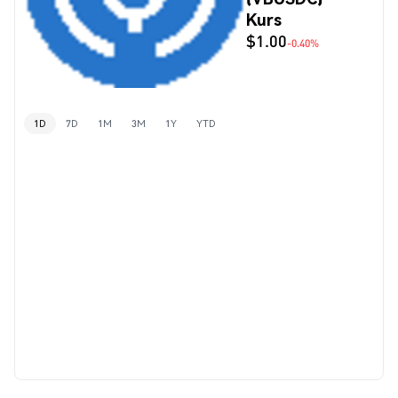
Kurs
$1.00
-0.40%
1D
7D
1M
3M
1Y
YTD