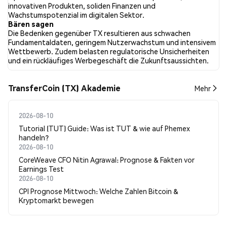
Auf Twitter hatten 100.00% der Tweets eine bullishe Stimmung
innovativen Produkten, soliden Finanzen und
im Vergleich zu 0.00% der Tweets mit einer bärischen Stimmung
Wachstumspotenzial im digitalen Sektor.
über TX. 0.00% der Tweets waren neutral gegenüber TX. Diese
Bären sagen
Stimmungen basieren auf 1 Tweets.
Die Bedenken gegenüber TX resultieren aus schwachen
Fundamentaldaten, geringem Nutzerwachstum und intensivem
Wettbewerb. Zudem belasten regulatorische Unsicherheiten
und ein rückläufiges Werbegeschäft die Zukunftsaussichten.
TransferCoin (TX) Akademie
Mehr
2026-08-10
Tutorial (TUT) Guide: Was ist TUT & wie auf Phemex
handeln?
2026-08-10
CoreWeave CFO Nitin Agrawal: Prognose & Fakten vor
Earnings Test
2026-08-10
CPI Prognose Mittwoch: Welche Zahlen Bitcoin &
Kryptomarkt bewegen