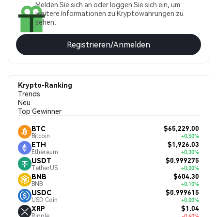
Melden Sie sich an oder loggen Sie sich ein, um
weitere Informationen zu Kryptowährungen zu
sehen.
Registrieren/Anmelden
Krypto-Ranking
Trends
Neu
Top Gewinner
$65,229.00
BTC
Bitcoin
+0.50%
$1,926.03
ETH
Ethereum
+0.30%
$0.999275
USDT
TetherUS
+0.00%
$604.30
BNB
BNB
+0.10%
$0.999615
USDC
USD Coin
+0.00%
$1.04
XRP
Ripple
-0.40%