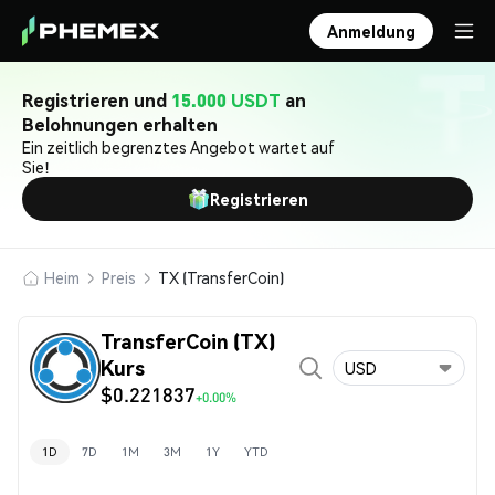
Anmeldung
Registrieren und
15.000 USDT
an
Belohnungen erhalten
Ein zeitlich begrenztes Angebot wartet auf
Sie!
Registrieren
Heim
Preis
TX (TransferCoin)
TransferCoin (TX)
Kurs
USD
$0.221837
+0.00%
1D
7D
1M
3M
1Y
YTD