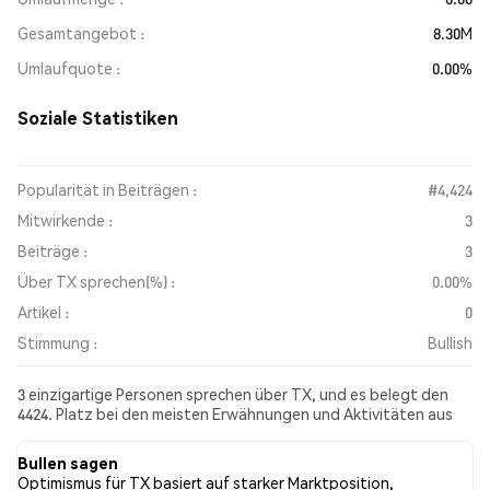
Gesamtangebot
8.30M
Umlaufquote
0.00%
Soziale Statistiken
Popularität in Beiträgen :
#4,424
Mitwirkende :
3
Beiträge :
3
Über TX sprechen(%) :
0.00%
Artikel :
0
Stimmung :
Bullish
3 einzigartige Personen sprechen über TX, und es belegt den
4424. Platz bei den meisten Erwähnungen und Aktivitäten aus
den gesammelten Beiträgen. In den letzten 24 Stunden war die
Stimmung gegenüber TX in allen sozialen Medien Bullish.
Bullen sagen
Schließlich wurden 0 Nachrichtenartikel über TX veröffentlicht.
Optimismus für TX basiert auf starker Marktposition,