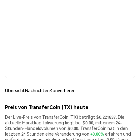
Übersicht
Nachrichten
Konvertieren
Preis von TransferCoin (TX) heute
Der Live-Preis von TransferCoin (TX) beträgt $0.221837. Die
aktuelle Marktkapitalisierung liegt bei $0.00, mit einem 24-
Stunden-Handelsvolumen von $0.00. TransferCoin hat in den
letzten 24 Stunden eine Veränderung von
+0.00%
erfahren und
verfügt über einen zirkulierenden Vorrat von etwa 0.00. Diese