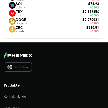
$76.93
SOL
Solana
+0.70%
$0.329854
TRX
Tron
+0.00%
$0.070031
DOGE
Dogecoin
-0.20%
$510.51
ZEC
Zcash
-0.30%
Deutsch

Produkte
Kontrakt-Handel