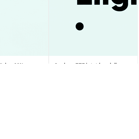
üche: 93%
Cardano ETF jetzt handelbar:
s testet 1,00$ –
Was bedeutet das für Anleger?
alyse
Markteinblicke
2026-08-09
|
10-15m
2026-08-09
|
10-15m
USD
$0.00087397