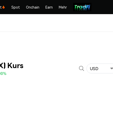
kt
Spot
Onchain
Earn
Mehr
X) Kurs
USD
00%