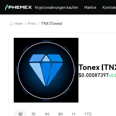
Kryptowährungen kaufen
Märkte
Kontra
Heim
Preis
TNX (Tonex)
Tonex (TN
$0.00087397
+0.
1D
7D
1M
3M
1Y
YTD