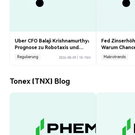
Uber CFO Balaji Krishnamurthy:
Fed Zinserhö
Prognose zu Robotaxis und
Warum Chancen
Krypto
Payrolls sanke
Regulierung
Makrotrends
2026-08-09
|
10-15m
Tonex (TNX) Blog