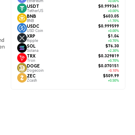
Ethereum
+0.00%
$0.999361
USDT
TetherUS
+0.00%
$603.05
BNB
BNB
+1.70%
$0.999599
USDC
USD Coin
+0.00%
$1.04
XRP
nd
Ripple
+0.70%
$76.30
SOL
ten
Solana
+2.30%
$0.329819
TRX
Tron
+0.70%
$0.070151
DOGE
Dogecoin
-0.10%
$509.99
ZEC
Zcash
+0.50%