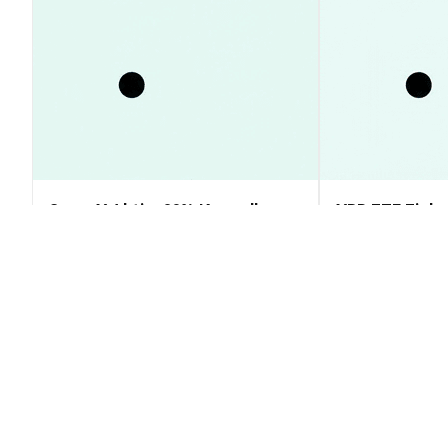
SpaceX Aktie: 23% Kursrally
XRP ETF Einbr
statt Crash – Insider-Verkauf
Rückgang, Kur
erklärt
Prognose & An
Markteinblicke
Markteinblicke
2026-08-09
|
10-15m
Tonex (TNX) Umrechnungskurs
1 TNX to 