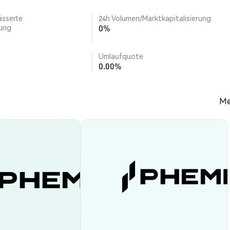
ässerte
24h Volumen/Marktkapitalisierung
rung
0%
Umlaufquote
0.00%
Me