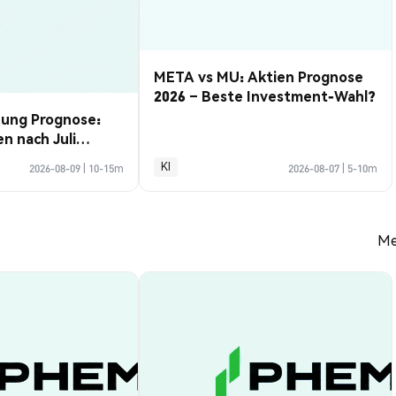
META vs MU: Aktien Prognose
2026 – Beste Investment-Wahl?
hung Prognose:
 nach Juli
n
KI
2026-08-09
|
10-15m
2026-08-07
|
5-10m
Me