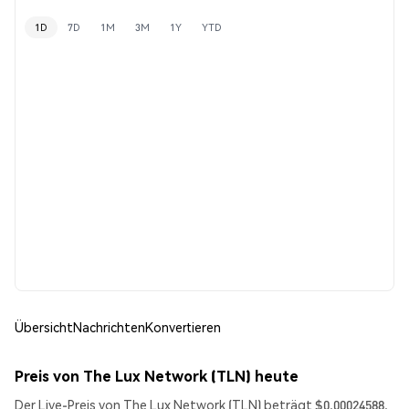
1D
7D
1M
3M
1Y
YTD
Übersicht
Nachrichten
Konvertieren
Preis von The Lux Network (TLN) heute
Der Live-Preis von The Lux Network (TLN) beträgt $0.00024588.