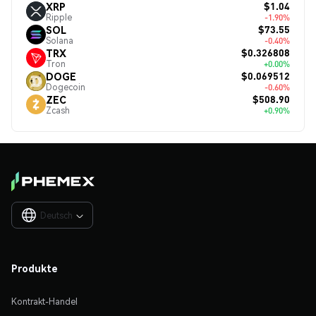
$1.04
XRP
Ripple
-1.90%
$73.55
SOL
Solana
-0.40%
$0.326808
TRX
Tron
+0.00%
$0.069512
DOGE
Dogecoin
-0.60%
$508.90
ZEC
Zcash
+0.90%
Deutsch

Produkte
Kontrakt-Handel