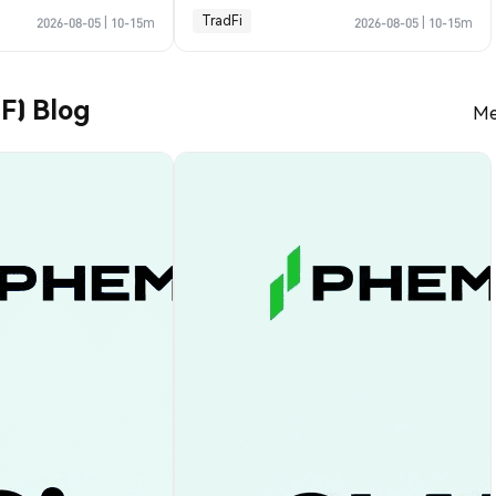
TradFi
2026-08-05
|
10-15m
2026-08-05
|
10-15m
TF) Blog
Me