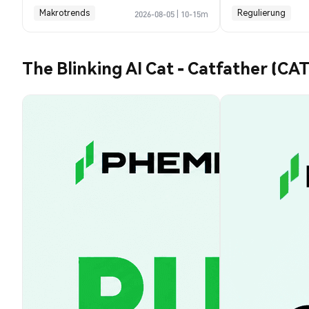
heute möglich
Prognose
Makrotrends
Regulierung
2026-08-05
|
10-15m
The Blinking AI Cat - Catfather (CA