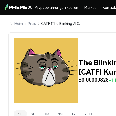
Kryptowährungen kaufen
Märkte
Kontra
Heim
Preis
CATF (The Blinking AI Cat - Catfather)
The Blinki
(CATF) Ku
$0.00000828
+1.
1D
7D
1M
3M
1Y
YTD