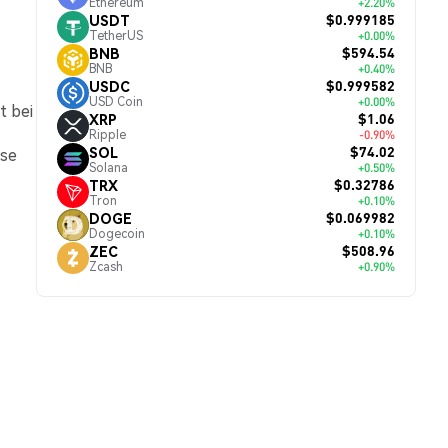
Ethereum
+2.20%
$0.999185
USDT
TetherUS
+0.00%
$594.54
BNB
BNB
+0.40%
$0.999582
USDC
USD Coin
+0.00%
t bei
$1.06
XRP
Ripple
-0.90%
$74.02
SOL
ese
Solana
+0.50%
$0.32786
TRX
Tron
+0.10%
$0.069982
DOGE
Dogecoin
+0.10%
$508.96
ZEC
Zcash
+0.90%