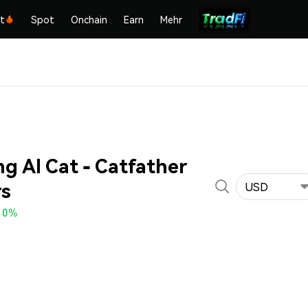
kt
Spot
Onchain
Earn
Mehr
ng AI Cat - Catfather
rs
USD
10%