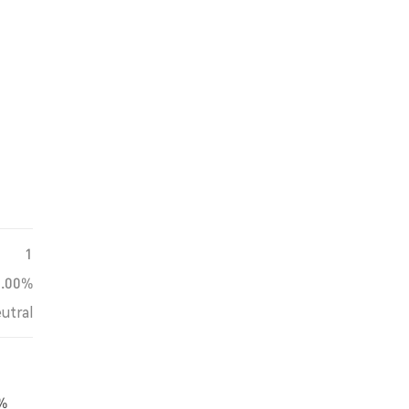
1
0.00%
utral
0%