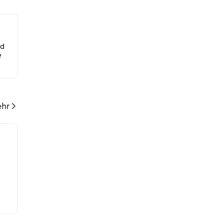
.00%
nd
e
hr