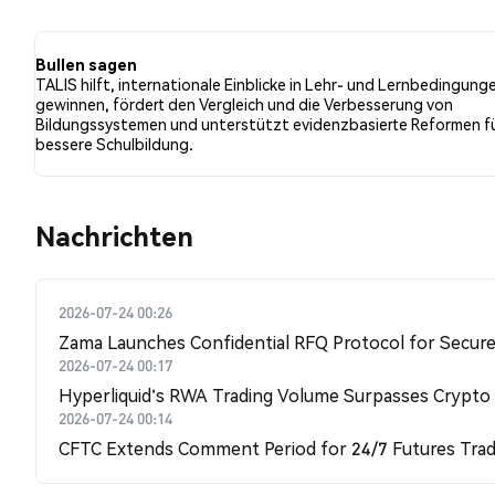
der Tweets eine bullishe Stimmung im Vergleich zu 0.0
der Tweets waren neutral gegenüber TALIS. Diese Stim
Bullen sagen
TALIS hilft, internationale Einblicke in Lehr- und Lernbedingung
gewinnen, fördert den Vergleich und die Verbesserung von
Bildungssystemen und unterstützt evidenzbasierte Reformen fü
bessere Schulbildung.
Nachrichten
2026-07-24 00:26
Zama Launches Confidential RFQ Protocol for Secure 
2026-07-24 00:17
Hyperliquid's RWA Trading Volume Surpasses Crypto
2026-07-24 00:14
CFTC Extends Comment Period for 24/7 Futures Trad