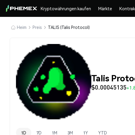
Kryptowährungen kaufen
Märkte
Kontra
Heim
Preis
TALIS (Talis Protocol)
Talis Proto
$0.00045135
+1.
1D
7D
1M
3M
1Y
YTD