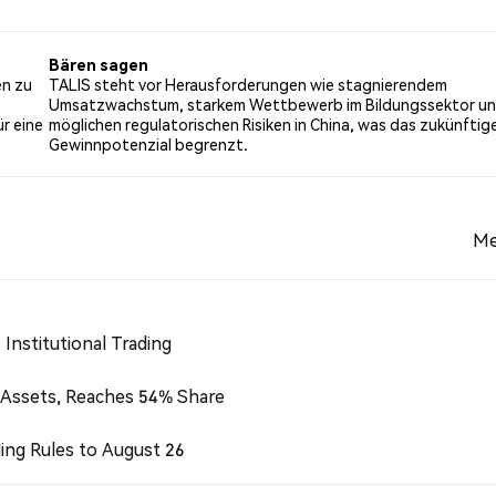
0% der Tweets mit einer bärischen Stimmung über TALIS. 100
mungen basieren auf 1 Tweets.
Bären sagen
en zu
TALIS steht vor Herausforderungen wie stagnierendem
Umsatzwachstum, starkem Wettbewerb im Bildungssektor u
r eine
möglichen regulatorischen Risiken in China, was das zukünftig
Gewinnpotenzial begrenzt.
Me
Institutional Trading
 Assets, Reaches 54% Share
ing Rules to August 26