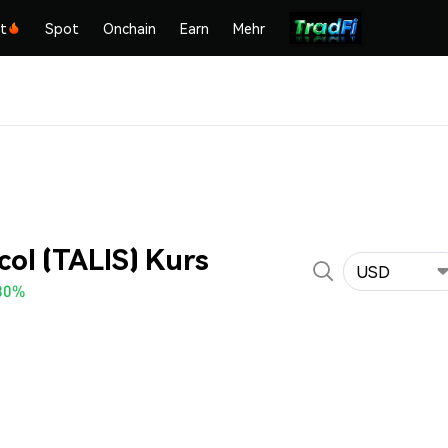
kt
Spot
Onchain
Earn
Mehr
col (TALIS) Kurs
USD
80%