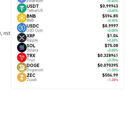
Ethereum
+0.40%
$0.99943
USDT
TetherUS
+0.00%
$594.85
BNB
BNB
+0.90%
$0.9997
USDC
USD Coin
+0.00%
, mit
$1.04
XRP
Ripple
+0.50%
$75.08
SOL
Solana
+2.00%
$0.328941
TRX
Tron
+0.70%
$0.070395
DOGE
Dogecoin
+1.20%
$504.99
ZEC
Zcash
-1.20%