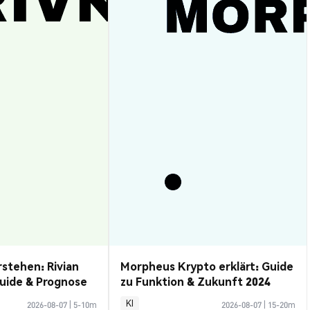
rstehen: Rivian
Morpheus Krypto erklärt: Guide
uide & Prognose
zu Funktion & Zukunft 2024
KI
2026-08-07
|
5-10m
2026-08-07
|
15-20m