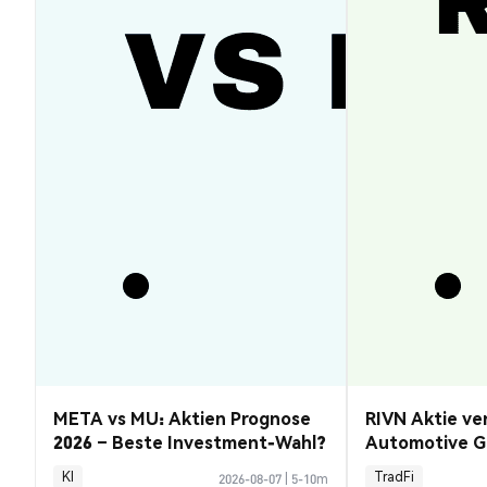
META vs MU: Aktien Prognose
RIVN Aktie ve
2026 – Beste Investment-Wahl?
Automotive G
KI
TradFi
2026-08-07
|
5-10m