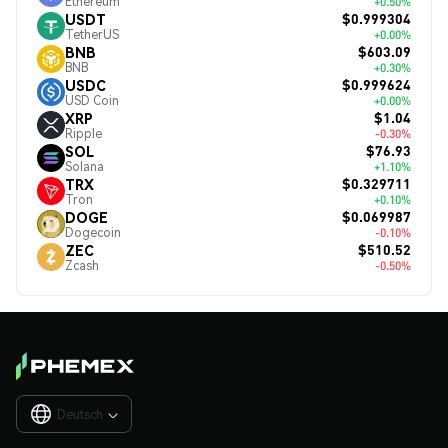
Ethereum
+0.50%
$0.999304
USDT
TetherUS
+0.00%
$603.09
BNB
BNB
+0.30%
$0.999624
USDC
USD Coin
+0.00%
$1.04
XRP
Ripple
-0.30%
$76.93
SOL
Solana
+1.10%
$0.329711
TRX
Tron
+0.10%
$0.069987
DOGE
Dogecoin
-0.10%
$510.52
ZEC
Zcash
-0.50%
Deutsch
