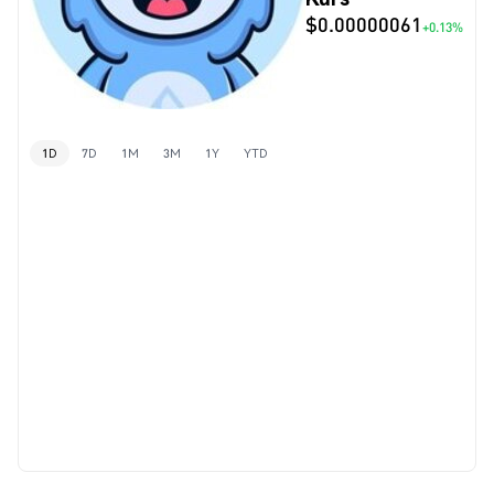
$0.00000061
+0.13%
1D
7D
1M
3M
1Y
YTD