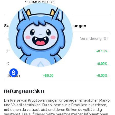
1 SUIMON to USD
$0.00000061
Sui Monster (SUIMON) Kursbewegungen
Zeitraum
Betragsänderung
Veränderung (%)
+
$0.0
7842
Heute
+0.13%
9
7 Tage
+
$0.00
+0.00%
30 Tage
+
$0.00
+0.00%
Haftungsausschluss
Die Preise von Kryptowährungen unterliegen erheblichen Markt-
und Volatilitätsrisiken. Du solltest nur in Produkte investieren,
mit denen du vertraut bist und deren Risiken du vollständig
verstehst. Die auf dieser Seite bereitgestellten Informationen