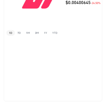
$0.00400645
-24.50%
1D
7D
1M
3M
1Y
YTD