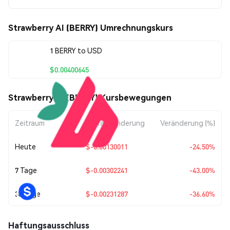
Strawberry AI (BERRY) Umrechnungskurs
1 BERRY to USD
$0.00400645
Strawberry AI (BERRY) Kursbewegungen
Zeitraum
Betragsänderung
Veränderung (%)
Heute
$-0.00130011
-24.50%
7 Tage
$-0.00302241
-43.00%
30 Tage
$-0.00231287
-36.60%
Haftungsausschluss