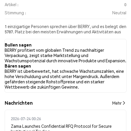
Artikel :
0
Stimmung :
Neutral
1 einzigartige Personen sprechen über BERRY, und es belegt den
5787. Platz bei den meisten Erwähnungen und Aktivitäten aus
den gesammelten Beiträgen. In den letzten 24 Stunden war die
Stimmung gegenüber BERRY in allen sozialen Medien Neutral.
Bullen sagen
Schließlich wurden 0 Nachrichtenartikel über BERRY
BERRY profitiert vom globalen Trend zu nachhaltiger
veröffentlicht. Auf Twitter hatten 0.00% der Tweets eine
Verpackung, zeigt starke Marktstellung und
bullishe Stimmung im Vergleich zu 0.00% der Tweets mit einer
Wachstumspotenzial durch innovative Produkte und Expansion.
bärischen Stimmung über BERRY. 100.00% der Tweets waren
Bären sagen
neutral gegenüber BERRY. Diese Stimmungen basieren auf 1
BERRY ist überbewertet, hat schwache Wachstumszahlen, eine
Tweets.
hohe Verschuldung und steht unter Margendruck. Außerdem
gefährden steigende Rohstoffpreise und ein starker
Wettbewerb die zukünftigen Gewinne.
Nachrichten
Mehr
2026-07-24 00:26
Zama Launches Confidential RFQ Protocol for Secure