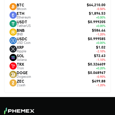
$64,210.00
BTC
Bitcoin
-0.50%
$1,896.53
ETH
Ethereum
+0.00%
$0.999205
USDT
TetherUS
+0.00%
$586.44
BNB
BNB
-1.20%
$0.999585
USDC
USD Coin
+0.00%
$1.02
XRP
Ripple
-2.10%
$72.63
SOL
Solana
-1.10%
$0.326609
TRX
Tron
+0.20%
$0.068967
DOGE
Dogecoin
-0.90%
$499.88
ZEC
Zcash
-1.20%