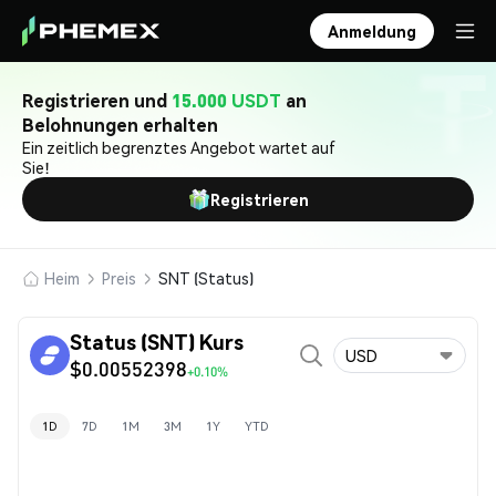
Anmeldung
Registrieren und
15.000 USDT
an
Belohnungen erhalten
Ein zeitlich begrenztes Angebot wartet auf
Sie!
Registrieren
Heim
Preis
SNT (Status)
Status (SNT) Kurs
USD
$0.00552398
+0.10%
1D
7D
1M
3M
1Y
YTD