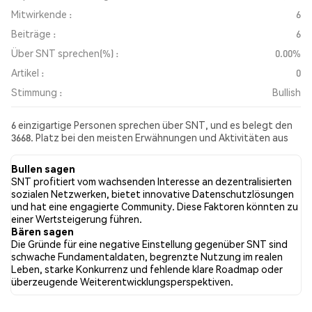
Mitwirkende :
6
Beiträge :
6
Über SNT sprechen(%) :
0.00%
Artikel :
0
Stimmung :
Bullish
6 einzigartige Personen sprechen über SNT, und es belegt den
3668. Platz bei den meisten Erwähnungen und Aktivitäten aus
den gesammelten Beiträgen. In den letzten 24 Stunden war die
Stimmung gegenüber SNT in allen sozialen Medien Bullish.
Bullen sagen
Schließlich wurden 0 Nachrichtenartikel über SNT veröffentlicht.
SNT profitiert vom wachsenden Interesse an dezentralisierten
Auf Twitter hatten 66.67% der Tweets eine bullishe Stimmung
sozialen Netzwerken, bietet innovative Datenschutzlösungen
im Vergleich zu 0.00% der Tweets mit einer bärischen Stimmung
und hat eine engagierte Community. Diese Faktoren könnten zu
über SNT. 33.33% der Tweets waren neutral gegenüber SNT.
einer Wertsteigerung führen.
Diese Stimmungen basieren auf 6 Tweets.
Bären sagen
Die Gründe für eine negative Einstellung gegenüber SNT sind
schwache Fundamentaldaten, begrenzte Nutzung im realen
Leben, starke Konkurrenz und fehlende klare Roadmap oder
überzeugende Weiterentwicklungsperspektiven.