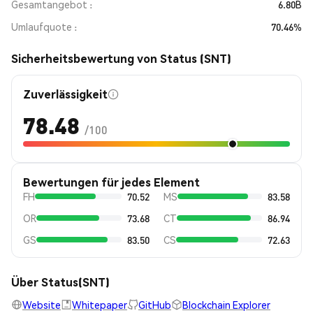
Gesamtangebot
6.80B
Umlaufquote
70.46%
Sicherheitsbewertung von Status (SNT)
Zuverlässigkeit
78.48
/100
Bewertungen für jedes Element
FH
70.52
MS
83.58
OR
73.68
CT
86.94
GS
83.50
CS
72.63
Über Status(SNT)
Website
Whitepaper
GitHub
Blockchain Explorer