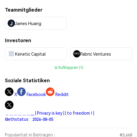
Teammitglieder
J
James Huang
Investoren
Kenetic Capital
Fabric Ventures
Aufklappen (1)
Soziale Statistiken
X
Facebook
Reddit
＿＿＿＿＿＿__ | Privacy is key | | to freedom ! |
@ethstatus · 2026-08-05
Popularität in Beiträgen :
#3,668