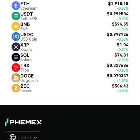
$1,918.18
ETH
Ethereum
+0.80%
$0.999504
USDT
TetherUS
+0.00%
$594.55
BNB
BNB
+1.50%
$0.999736
USDC
USD Coin
+0.00%
$1.04
XRP
Ripple
+0.70%
$74.81
SOL
Solana
+2.50%
$0.327686
TRX
Tron
+0.20%
$0.070337
DOGE
Dogecoin
+1.50%
$506.43
ZEC
Zcash
+0.60%
Deutsch
