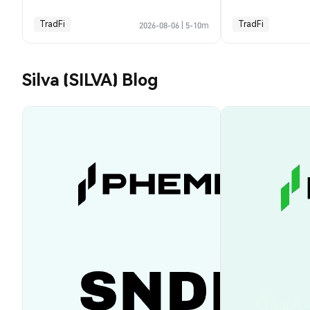
TradFi
TradFi
2026-08-06
|
5-10m
Silva (SILVA) Blog