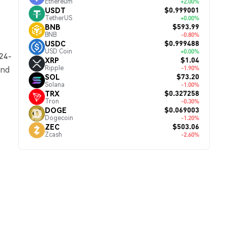
Ethereum
+2.00%
$0.999001
USDT
TetherUS
+0.00%
$593.99
BNB
BNB
-0.80%
$0.999488
USDC
USD Coin
+0.00%
 24-
$1.04
XRP
Ripple
-1.90%
und
$73.20
SOL
Solana
-1.00%
$0.327258
TRX
Tron
-0.30%
$0.069003
DOGE
Dogecoin
-1.20%
$503.06
ZEC
Zcash
-2.60%