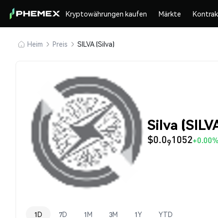
Kryptowährungen kaufen
Märkte
Kontra
Heim
Preis
SILVA (Silva)
Silva (SILV
$0.0
1052
+0.00
9
1D
7D
1M
3M
1Y
YTD