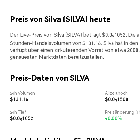
Preis von Silva (SILVA) heute
Der Live-Preis von Silva (SILVA) beträgt $0.0
1052. Die a
9
Stunden-Handelsvolumen von $131.16. Silva hat in den
verfügt über einen zirkulierenden Vorrat von etwa 2000.
genauesten Marktdaten bereitzustellen.
Preis-Daten von SILVA
24h Volumen
Allzeithoch
$131.16
$0.0
1508
7
24h Tief
Preisänderung (1
$0.0
1052
+0.00%
9