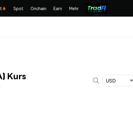
kt
Spot
Onchain
Earn
Mehr
A) Kurs
USD
%