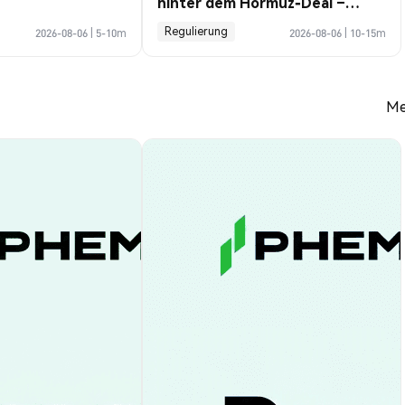
hinter dem Hormuz-Deal –
Profile Guide
Regulierung
2026-08-06
|
5-10m
2026-08-06
|
10-15m
Me