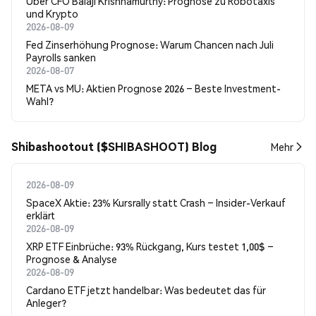
Uber CFO Balaji Krishnamurthy: Prognose zu Robotaxis
und Krypto
2026-08-09
Fed Zinserhöhung Prognose: Warum Chancen nach Juli
Payrolls sanken
2026-08-07
META vs MU: Aktien Prognose 2026 – Beste Investment-
Wahl?
Shibashootout ($SHIBASHOOT) Blog
Mehr
2026-08-09
SpaceX Aktie: 23% Kursrally statt Crash – Insider-Verkauf
erklärt
2026-08-09
XRP ETF Einbrüche: 93% Rückgang, Kurs testet 1,00$ –
Prognose & Analyse
2026-08-09
Cardano ETF jetzt handelbar: Was bedeutet das für
Anleger?