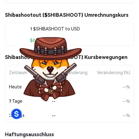
Shibashootout ($SHIBASHOOT) Umrechnungskurs
1 $SHIBASHOOT to USD
$0.00002276
Shibashootout ($SHIBASHOOT) Kursbewegungen
Zeitraum
Betragsänderung
Veränderung (%)
Heute
--
--%
7 Tage
--
--%
30 Tage
--
--%
Haftungsausschluss