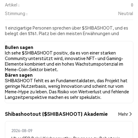
Artikel :
0
Stimmung :
Neutral
1 einzigartige Personen sprechen über $SHIBASHOOT, und es
belegt den 5761. Platz bei den meisten Erwähnungen und
Aktivitäten aus den gesammelten Beiträgen. In den letzten 24
Stunden war die Stimmung gegenüber $SHIBASHOOT in allen
Bullen sagen
sozialen Medien Neutral. Schließlich wurden 0 Nachrichtenartikel
Ich sehe $SHIBASHOOT positiv, da es von einer starken
über $SHIBASHOOT veröffentlicht. Auf Twitter hatten NaN%
Community unterstützt wird, innovative NFT- und Gaming-
der Tweets eine bullishe Stimmung im Vergleich zu NaN% der
Elemente kombiniert und ein hohes Wachstumspotenzial im
Tweets mit einer bärischen Stimmung über $SHIBASHOOT.
Meme-Coin-Sektor bietet.
NaN% der Tweets waren neutral gegenüber $SHIBASHOOT.
Bären sagen
Diese Stimmungen basieren auf 0 Tweets.
SHIBASHOOT fehlt es an Fundamentaldaten, das Projekt hat
geringe Nutzerbasis, wenig Innovation und scheint nur vom
Meme-Hype zu leben. Das Risiko von Wertverlust und fehlende
Langzeitperspektive machen es sehr spekulativ.
Shibashootout ($SHIBASHOOT) Akademie
Mehr
2026-08-09