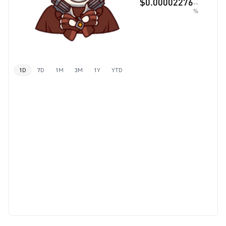
$0.00002276
--
%
1D
7D
1M
3M
1Y
YTD