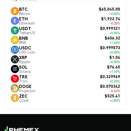
$65,045.00
BTC
Bitcoin
+0.00%
$1,922.74
ETH
Ethereum
-0.20%
$0.999321
USDT
TetherUS
+0.00%
$606.32
BNB
BNB
+1.40%
$0.999573
USDC
USD Coin
+0.00%
$1.04
XRP
Ripple
+0.00%
$76.65
SOL
Solana
+1.10%
$0.329969
TRX
Tron
+0.20%
$0.070342
DOGE
Dogecoin
-0.40%
$525.41
ZEC
Zcash
+4.80%