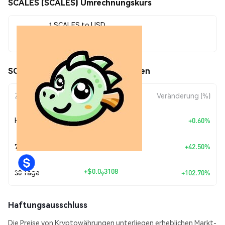
SCALES (SCALES) Umrechnungskurs
1 SCALES to USD
$0.0<sub>9</sub>6134
SCALES (SCALES) Kursbewegungen
Zeitraum
Betragsänderung
Veränderung (%)
+
$0.0
3658
Heute
+0.60%
11
+
$0.0
1829
7 Tage
+42.50%
9
+
$0.0
3108
30 Tage
+102.70%
9
Haftungsausschluss
Die Preise von Kryptowährungen unterliegen erheblichen Markt-