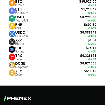
$65,027.00
BTC
Bitcoin
+0.40%
$1,918.62
ETH
Ethereum
+0.50%
$0.999358
USDT
TetherUS
+0.00%
$602.50
BNB
BNB
+2.00%
$0.999648
USDC
USD Coin
+0.00%
$1.04
XRP
Ripple
+2.20%
$76.18
SOL
Solana
+3.60%
$0.328678
TRX
Tron
+0.40%
$0.071005
DOGE
Dogecoin
+1.80%
$510.12
ZEC
Zcash
+0.00%