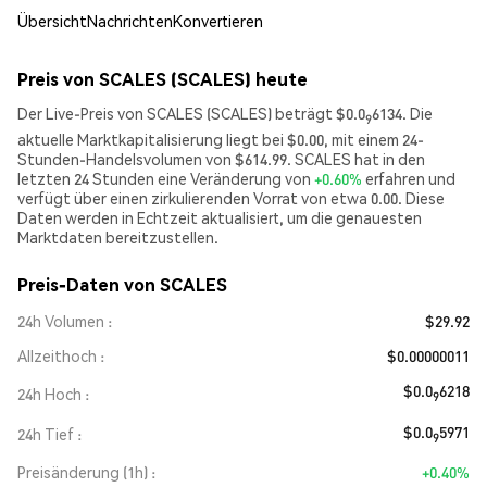
Übersicht
Nachrichten
Konvertieren
Preis von SCALES (SCALES) heute
Der Live-Preis von SCALES (SCALES) beträgt $0.0
6134. Die
9
aktuelle Marktkapitalisierung liegt bei $0.00, mit einem 24-
Stunden-Handelsvolumen von $614.99. SCALES hat in den
letzten 24 Stunden eine Veränderung von
+0.60%
erfahren und
verfügt über einen zirkulierenden Vorrat von etwa 0.00. Diese
Daten werden in Echtzeit aktualisiert, um die genauesten
Marktdaten bereitzustellen.
Preis-Daten von SCALES
24h Volumen
$29.92
Allzeithoch
$0.00000011
$0.0
6218
24h Hoch
9
$0.0
5971
24h Tief
9
Preisänderung (1h)
+0.40%