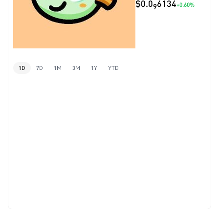
$0.0
6134
+0.60%
9
1D
7D
1M
3M
1Y
YTD