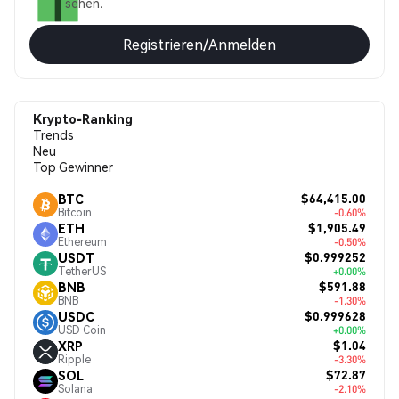
sehen.
Registrieren/Anmelden
Krypto-Ranking
Trends
Neu
Top Gewinner
$64,415.00
BTC
Bitcoin
-0.60%
$1,905.49
ETH
Ethereum
-0.50%
$0.999252
USDT
TetherUS
+0.00%
$591.88
BNB
BNB
-1.30%
$0.999628
USDC
USD Coin
+0.00%
$1.04
XRP
Ripple
-3.30%
$72.87
SOL
Solana
-2.10%