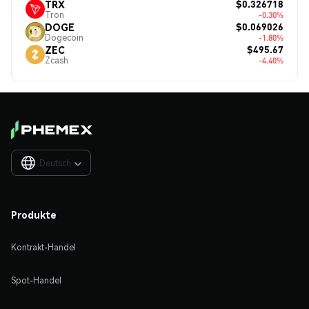
$0.326718
TRX
Tron
-0.30%
$0.069026
DOGE
Dogecoin
-1.80%
$495.67
ZEC
Zcash
-4.40%
Deutsch

Produkte
Kontrakt-Handel
Spot-Handel