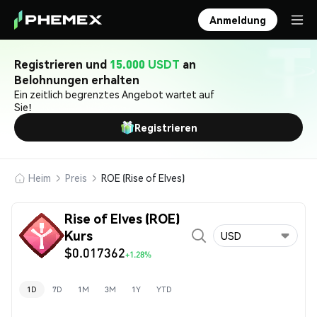
Anmeldung
Registrieren und
15.000 USDT
an
Belohnungen erhalten
Ein zeitlich begrenztes Angebot wartet auf
Sie!
Registrieren
Heim
Preis
ROE (Rise of Elves)
Rise of Elves (ROE)
Kurs
USD
$0.017362
+1.28%
1D
7D
1M
3M
1Y
YTD