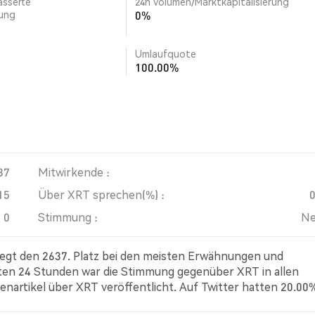
ässerte
24h Volumen/Marktkapitalisierung
rung
0%
Umlaufquote
100.00%
37
Mitwirkende :
15
Über XRT sprechen(%) :
0
Stimmung :
Ne
legt den 2637. Platz bei den meisten Erwähnungen und
zten 24 Stunden war die Stimmung gegenüber XRT in allen
enartikel über XRT veröffentlicht. Auf Twitter hatten 20.00
der Tweets mit einer bärischen Stimmung über XRT. 60.00% 