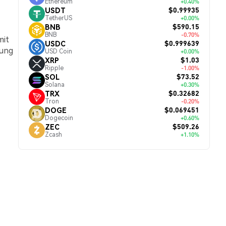
Ethereum
+0.40%
$0.99935
USDT
TetherUS
+0.00%
$590.15
BNB
BNB
-0.70%
mit
$0.999639
USDC
rung
USD Coin
+0.00%
$1.03
XRP
Ripple
-1.00%
$73.52
SOL
Solana
+0.30%
$0.32682
TRX
Tron
-0.20%
$0.069451
DOGE
Dogecoin
+0.60%
$509.26
ZEC
Zcash
+1.10%