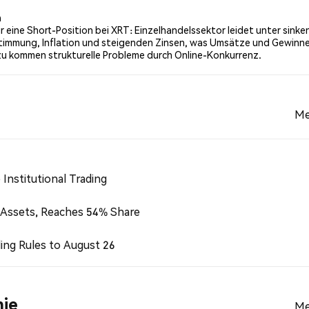
 basieren auf 15 Tweets.
n
r eine Short-Position bei XRT: Einzelhandelssektor leidet unter sinke
timmung, Inflation und steigenden Zinsen, was Umsätze und Gewinn
zu kommen strukturelle Probleme durch Online-Konkurrenz.
Me
Institutional Trading
 Assets, Reaches 54% Share
ing Rules to August 26
ie
Me