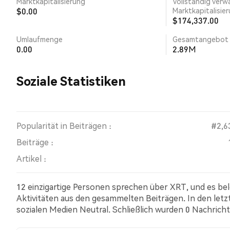
Marktkapitalisierung
Vollständig verw
$0.00
Marktkapitalisie
$174,337.00
Umlaufmenge
Gesamtangebot
0.00
2.89M
Soziale Statistiken
Popularität in Beiträgen :
#2,6
Beiträge :
Artikel :
12 einzigartige Personen sprechen über XRT, und es be
Aktivitäten aus den gesammelten Beiträgen. In den let
sozialen Medien Neutral. Schließlich wurden 0 Nachricht
Tweets eine bullishe Stimmung im Vergleich zu 20.00% 