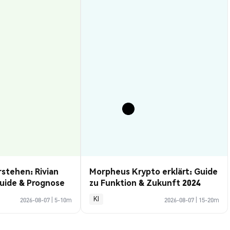
rstehen: Rivian
Morpheus Krypto erklärt: Guide
uide & Prognose
zu Funktion & Zukunft 2024
KI
2026-08-07
|
5-10m
2026-08-07
|
15-20m