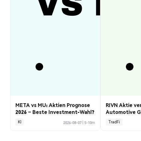
META vs MU: Aktien Prognose
RIVN Aktie ve
2026 – Beste Investment-Wahl?
Automotive G
KI
TradFi
2026-08-07
|
5-10m