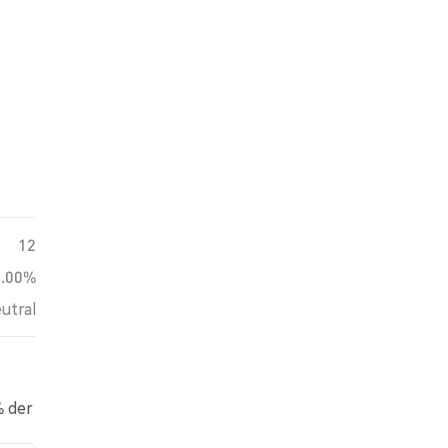
12
0.00%
utral
% der
der