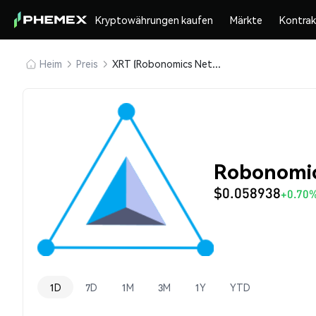
Kryptowährungen kaufen
Märkte
Kontra
Heim
Preis
XRT (Robonomics Network)
Robonomic
$0.058938
+0.70
1D
7D
1M
3M
1Y
YTD