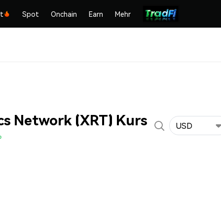
kt
Spot
Onchain
Earn
Mehr
s Network (XRT) Kurs
USD
%