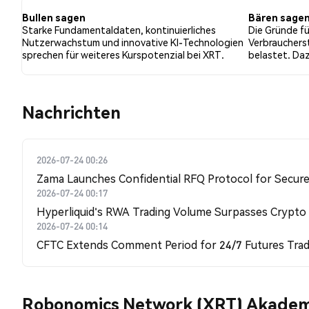
Tweets waren neutral gegenüber XRT. Diese Stimmungen
Bullen sagen
Bären sage
Starke Fundamentaldaten, kontinuierliches
Die Gründe fü
Nutzerwachstum und innovative KI-Technologien
Verbrauchers
sprechen für weiteres Kurspotenzial bei XRT.
belastet. Da
Nachrichten
2026-07-24 00:26
Zama Launches Confidential RFQ Protocol for Secure 
2026-07-24 00:17
Hyperliquid's RWA Trading Volume Surpasses Crypto
2026-07-24 00:14
CFTC Extends Comment Period for 24/7 Futures Trad
Robonomics Network (XRT) Akadem