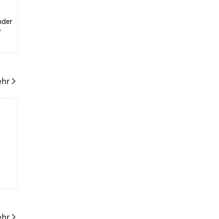
nder
e
hr
hr