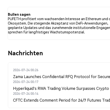
der Tweets eine bullishe Stimmung im Vergleich zu Na
NaN% der Tweets waren neutral gegenüber PUFETH. Di
Bullen sagen
PUFETH profitiert vom wachsenden Interesse an Ethereum und 
Ökosystem. Die steigende Akzeptanz von DeFi-Anwendungen,
geplante Updates und das zunehmende institutionelle Engag
sprechen für langfristiges Wachstumspotenzial.
Nachrichten
2026-07-24 00:26
Zama Launches Confidential RFQ Protocol for Secure 
2026-07-24 00:17
Hyperliquid's RWA Trading Volume Surpasses Crypto
2026-07-24 00:14
CFTC Extends Comment Period for 24/7 Futures Trad