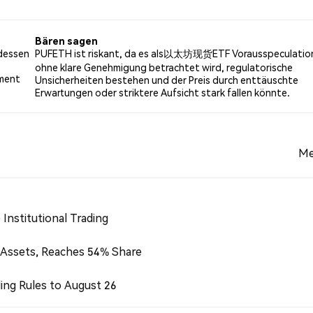
N% der Tweets mit einer bärischen Stimmung über PUFETH.
ese Stimmungen basieren auf 0 Tweets.
Bären sagen
dessen
PUFETH ist riskant, da es als以太坊现货ETF Vorausspeculatio
ohne klare Genehmigung betrachtet wird, regulatorische
ement
Unsicherheiten bestehen und der Preis durch enttäuschte
Erwartungen oder striktere Aufsicht stark fallen könnte.
Me
Institutional Trading
 Assets, Reaches 54% Share
ing Rules to August 26