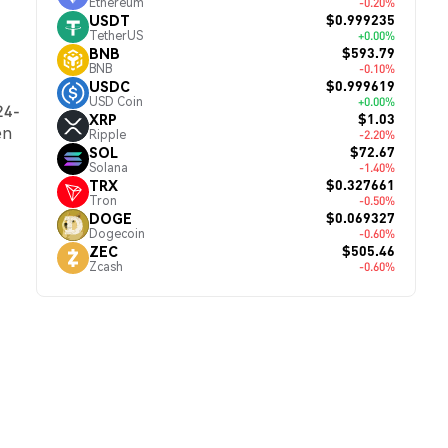
Ethereum
-0.20%
$0.999235
USDT
TetherUS
+0.00%
$593.79
BNB
BNB
-0.10%
$0.999619
USDC
USD Coin
+0.00%
24-
$1.03
XRP
en
Ripple
-2.20%
$72.67
SOL
Solana
-1.40%
$0.327661
TRX
Tron
-0.50%
$0.069327
DOGE
Dogecoin
-0.60%
$505.46
ZEC
Zcash
-0.60%