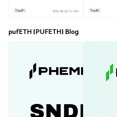
TradFi
TradFi
2026-08-06
|
5-10m
pufETH (PUFETH) Blog