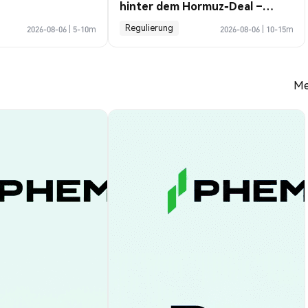
hinter dem Hormuz-Deal –
Profile Guide
Regulierung
2026-08-06
|
5-10m
2026-08-06
|
10-15m
Me