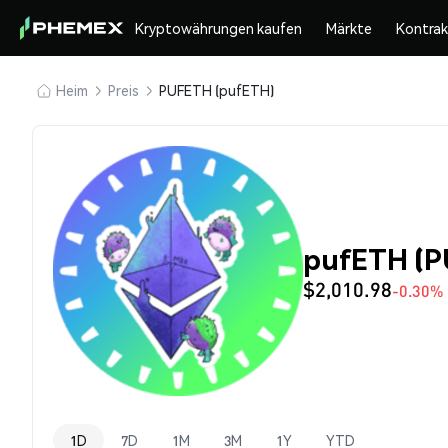
Kryptowährungen kaufen
Märkte
Kontra
Heim
Preis
PUFETH (pufETH)
pufETH (P
$2,010.98
-0.30%
1D
7D
1M
3M
1Y
YTD