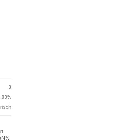
0
0.00%
risch
en
NaN%