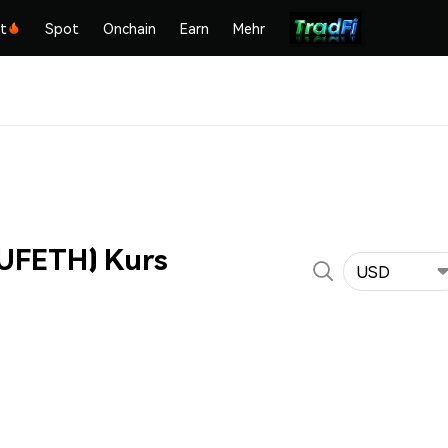
kt
Spot
Onchain
Earn
Mehr
UFETH) Kurs
USD