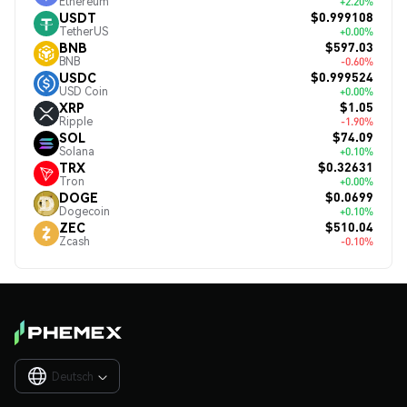
Ethereum
+2.20%
$0.999108
USDT
TetherUS
+0.00%
$597.03
BNB
BNB
-0.60%
$0.999524
USDC
USD Coin
+0.00%
$1.05
XRP
Ripple
-1.90%
$74.09
SOL
Solana
+0.10%
$0.32631
TRX
Tron
+0.00%
$0.0699
DOGE
Dogecoin
+0.10%
$510.04
ZEC
Zcash
-0.10%
Deutsch
