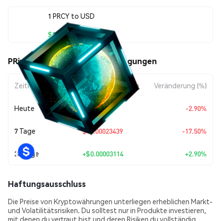
1 PRCY to USD
$0.001105
PRivaCY Coin (PRCY) Kursbewegungen
Zeitraum
Betragsänderung
Veränderung (%)
Heute
$-0.000033
-2.90%
7 Tage
$-0.00023439
-17.50%
30 Tage
+
$0.00003114
+2.90%
Haftungsausschluss
Die Preise von Kryptowährungen unterliegen erheblichen Markt-
und Volatilitätsrisiken. Du solltest nur in Produkte investieren,
mit denen du vertraut bist und deren Risiken du vollständig