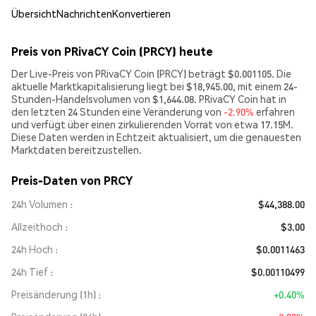
Übersicht
Nachrichten
Konvertieren
Preis von PRivaCY Coin (PRCY) heute
Der Live-Preis von PRivaCY Coin (PRCY) beträgt $0.001105. Die
aktuelle Marktkapitalisierung liegt bei $18,945.00, mit einem 24-
Stunden-Handelsvolumen von $1,644.08. PRivaCY Coin hat in
den letzten 24 Stunden eine Veränderung von
-2.90%
erfahren
und verfügt über einen zirkulierenden Vorrat von etwa 17.15M.
Diese Daten werden in Echtzeit aktualisiert, um die genauesten
Marktdaten bereitzustellen.
Preis-Daten von PRCY
24h Volumen
$44,388.00
Allzeithoch
$3.00
24h Hoch
$0.0011463
24h Tief
$0.00110499
Preisänderung (1h)
+0.40%