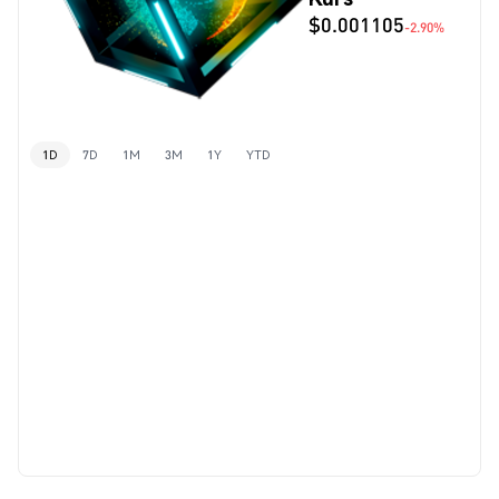
$0.001105
-2.90%
1D
7D
1M
3M
1Y
YTD