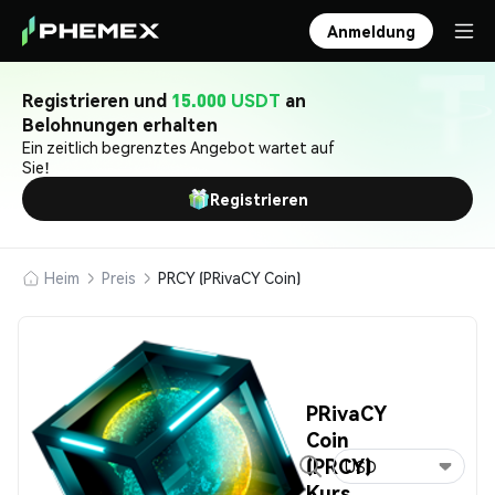
Anmeldung
Registrieren und
15.000 USDT
an
Belohnungen erhalten
Ein zeitlich begrenztes Angebot wartet auf
Sie!
Registrieren
Heim
Preis
PRCY (PRivaCY Coin)
PRivaCY
Coin
(PRCY)
USD
Kurs