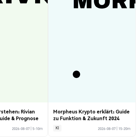
rstehen: Rivian
Morpheus Krypto erklärt: Guide
uide & Prognose
zu Funktion & Zukunft 2024
KI
2026-08-07
|
5-10m
2026-08-07
|
15-20m