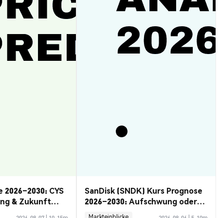
e 2026–2030: CYS
SanDisk (SNDK) Kurs Prognose
ung & Zukunft
2026–2030: Aufschwung oder
Rückzug?
Markteinblicke
2026-08-07
|
10-15m
2026-08-06
|
5-10m