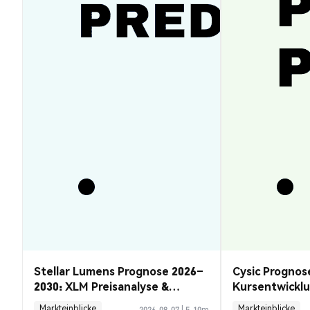
Stellar Lumens Prognose 2026–
Cysic Prognos
2030: XLM Preisanalyse &
Kursentwickl
Chancen
Guide
Markteinblicke
Markteinblicke
2026-08-07
|
5-10m