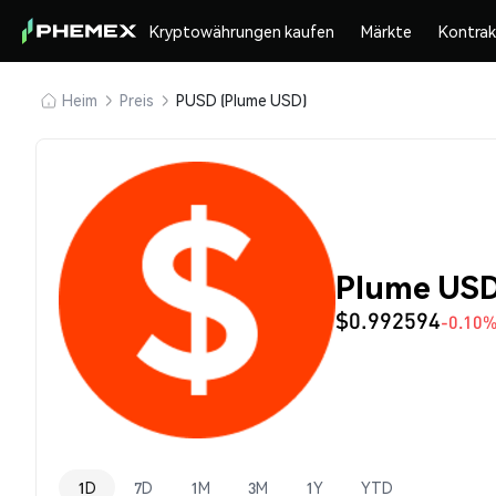
Kryptowährungen kaufen
Märkte
Kontra
Heim
Preis
PUSD (Plume USD)
Plume USD
$0.992594
-0.10
1D
7D
1M
3M
1Y
YTD