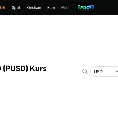
kt
Spot
Onchain
Earn
Mehr
 (PUSD) Kurs
USD
%