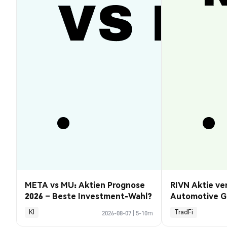
META vs MU: Aktien Prognose
RIVN Aktie ve
2026 – Beste Investment-Wahl?
Automotive G
KI
TradFi
2026-08-07
|
5-10m