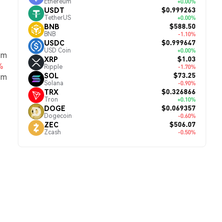
Ethereum
+0.00%
$0.999263
USDT
TetherUS
+0.00%
$588.50
BNB
BNB
-1.10%
$0.999647
USDC
USD Coin
+0.00%
em
$1.03
XRP
%
Ripple
-1.70%
$73.25
SOL
um
Solana
-0.90%
$0.326866
TRX
Tron
+0.10%
$0.069357
DOGE
Dogecoin
-0.60%
$506.07
ZEC
Zcash
-0.50%