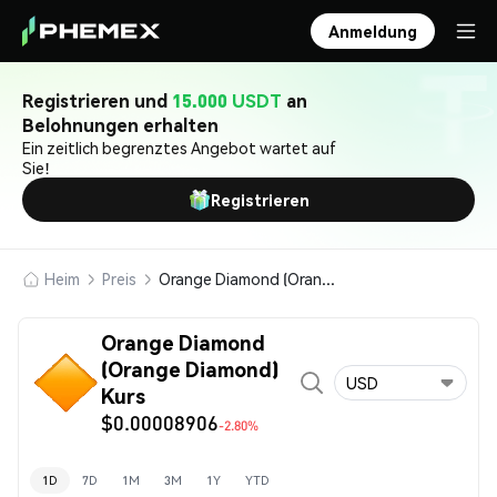
Anmeldung
Registrieren und
15.000 USDT
an
Belohnungen erhalten
Ein zeitlich begrenztes Angebot wartet auf
Sie!
Registrieren
Heim
Preis
Orange Diamond (Orange Diamond)
Orange Diamond
(Orange Diamond)
USD
Kurs
$0.00008906
-2.80%
1D
7D
1M
3M
1Y
YTD