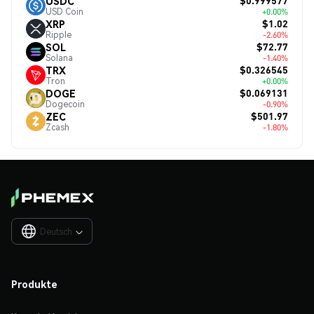
$0.999577
USDC
USD Coin
+0.00%
$1.02
XRP
Ripple
-2.60%
$72.77
SOL
Solana
-1.40%
$0.326545
TRX
Tron
+0.00%
$0.069131
DOGE
Dogecoin
-0.90%
$501.97
ZEC
Zcash
-1.80%
Deutsch

Produkte