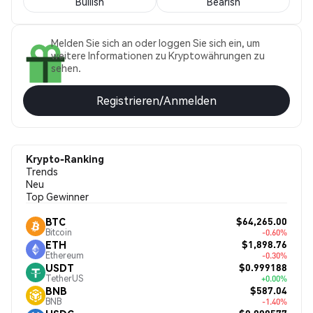
Bullish
Bearish
Melden Sie sich an oder loggen Sie sich ein, um
weitere Informationen zu Kryptowährungen zu
sehen.
Registrieren/Anmelden
Krypto-Ranking
Trends
Neu
Top Gewinner
$64,265.00
BTC
Bitcoin
-0.60%
$1,898.76
ETH
Ethereum
-0.30%
$0.999188
USDT
TetherUS
+0.00%
$587.04
BNB
BNB
-1.40%