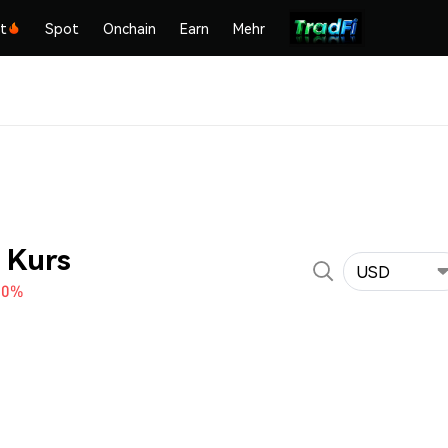
kt
Spot
Onchain
Earn
Mehr
) Kurs
USD
10%