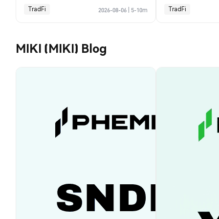
TradFi
TradFi
2026-08-06
|
5-10m
MIKI (MIKI) Blog