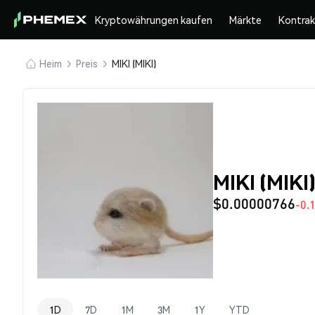
Kryptowährungen kaufen
Märkte
Kontra
Heim
Preis
MIKI (MIKI)
MIKI (MIKI
$0.00000766
-0.
1D
7D
1M
3M
1Y
YTD