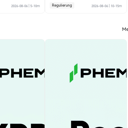
Profile Guide
Regulierung
2026-08-06
|
5-10m
2026-08-06
|
10-15m
Me