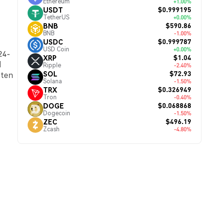
Ethereum
+1.00%
$0.999195
USDT
TetherUS
+0.00%
$590.86
BNB
BNB
-1.00%
$0.999787
USDC
USD Coin
+0.00%
24-
$1.04
XRP
d
Ripple
-2.40%
$72.93
SOL
sten
Solana
-1.50%
$0.326949
TRX
Tron
-0.40%
$0.068868
DOGE
Dogecoin
-1.50%
$496.19
ZEC
Zcash
-4.80%