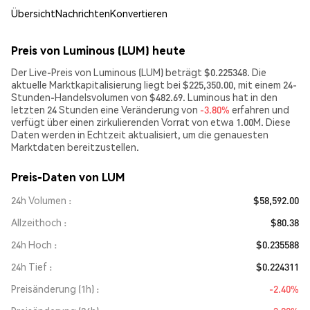
Übersicht
Nachrichten
Konvertieren
Preis von Luminous (LUM) heute
Der Live-Preis von Luminous (LUM) beträgt $0.225348. Die
aktuelle Marktkapitalisierung liegt bei $225,350.00, mit einem 24-
Stunden-Handelsvolumen von $482.69. Luminous hat in den
letzten 24 Stunden eine Veränderung von
-3.80%
erfahren und
verfügt über einen zirkulierenden Vorrat von etwa 1.00M. Diese
Daten werden in Echtzeit aktualisiert, um die genauesten
Marktdaten bereitzustellen.
Preis-Daten von LUM
24h Volumen
$58,592.00
Allzeithoch
$80.38
24h Hoch
$0.235588
24h Tief
$0.224311
Preisänderung (1h)
-2.40%