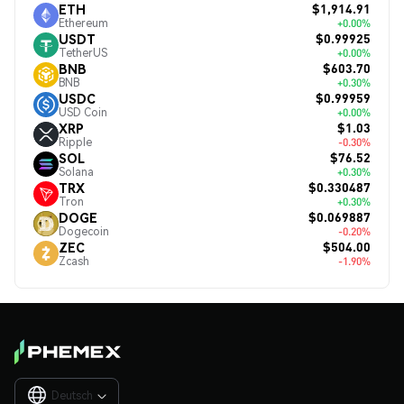
$1,914.91
ETH
Ethereum
+0.00%
$0.99925
USDT
TetherUS
+0.00%
$603.70
BNB
BNB
+0.30%
$0.99959
USDC
USD Coin
+0.00%
$1.03
XRP
Ripple
-0.30%
$76.52
SOL
Solana
+0.30%
$0.330487
TRX
Tron
+0.30%
$0.069887
DOGE
Dogecoin
-0.20%
$504.00
ZEC
Zcash
-1.90%
Deutsch
