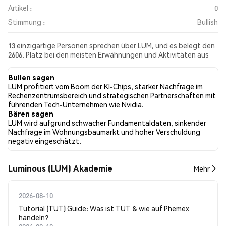
Artikel :
0
Stimmung :
Bullish
13 einzigartige Personen sprechen über LUM, und es belegt den
2606. Platz bei den meisten Erwähnungen und Aktivitäten aus
den gesammelten Beiträgen. In den letzten 24 Stunden war die
Stimmung gegenüber LUM in allen sozialen Medien Bullish.
Bullen sagen
Schließlich wurden 0 Nachrichtenartikel über LUM veröffentlicht.
LUM profitiert vom Boom der KI-Chips, starker Nachfrage im
Auf Twitter hatten 30.00% der Tweets eine bullishe Stimmung
Rechenzentrumsbereich und strategischen Partnerschaften mit
im Vergleich zu 20.00% der Tweets mit einer bärischen Stimmung
führenden Tech-Unternehmen wie Nvidia.
über LUM. 50.00% der Tweets waren neutral gegenüber LUM.
Bären sagen
Diese Stimmungen basieren auf 10 Tweets.
LUM wird aufgrund schwacher Fundamentaldaten, sinkender
Nachfrage im Wohnungsbaumarkt und hoher Verschuldung
negativ eingeschätzt.
Luminous (LUM) Akademie
Mehr
2026-08-10
Tutorial (TUT) Guide: Was ist TUT & wie auf Phemex
handeln?