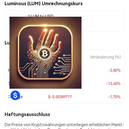
Luminous (LUM) Umrechnungskurs
1 LUM to USD
$0.225348
Luminous (LUM) Kursbewegungen
Zeitraum
Betragsänderung
Veränderung (%)
Heute
$-0.00890148
-3.80%
7 Tage
-$0.034869
-13.40%
30 Tage
$-0.00389717
-1.70%
Haftungsausschluss
Die Preise von Kryptowährungen unterliegen erheblichen Markt-