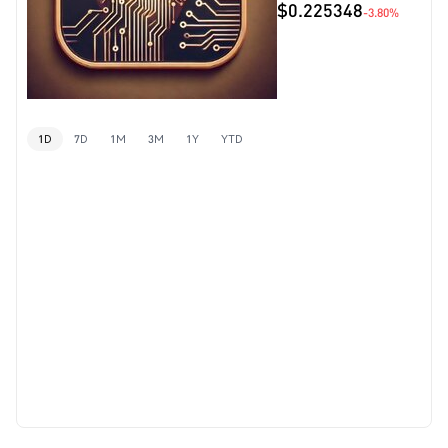
$0.225348
-3.80%
1D
7D
1M
3M
1Y
YTD