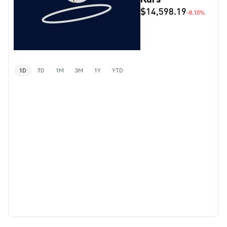
$14,598.19
-8.10%
1D
7D
1M
3M
1Y
YTD