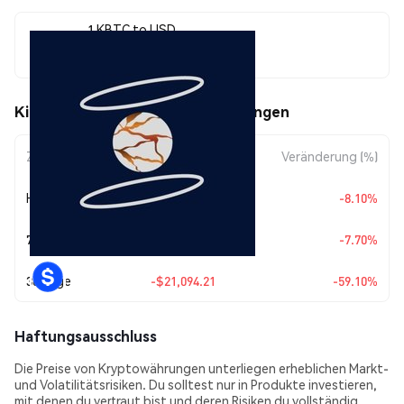
1 KBTC to USD
$14,598.19
Kintsugi BTC (KBTC) Kursbewegungen
Zeitraum
Betragsänderung
Veränderung (%)
Heute
-$1,286.67
-8.10%
7 Tage
-$1,217.83
-7.70%
30 Tage
-$21,094.21
-59.10%
Haftungsausschluss
Die Preise von Kryptowährungen unterliegen erheblichen Markt-
und Volatilitätsrisiken. Du solltest nur in Produkte investieren,
mit denen du vertraut bist und deren Risiken du vollständig