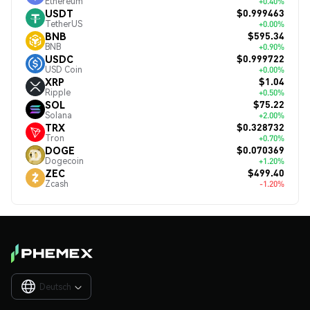
Ethereum
+0.40%
$0.999463
USDT
TetherUS
+0.00%
$595.34
BNB
BNB
+0.90%
$0.999722
USDC
USD Coin
+0.00%
$1.04
XRP
Ripple
+0.50%
$75.22
SOL
Solana
+2.00%
$0.328732
TRX
Tron
+0.70%
$0.070369
DOGE
Dogecoin
+1.20%
$499.40
ZEC
Zcash
-1.20%
Deutsch
