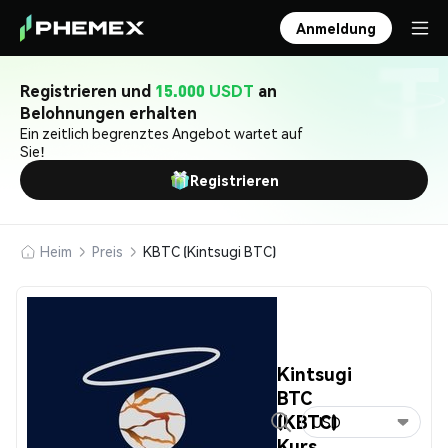
Anmeldung
Registrieren und
15.000 USDT
an
Belohnungen erhalten
Ein zeitlich begrenztes Angebot wartet auf
Sie!
Registrieren
Heim
Preis
KBTC (Kintsugi BTC)
Kintsugi
BTC
(KBTC)
USD
Kurs