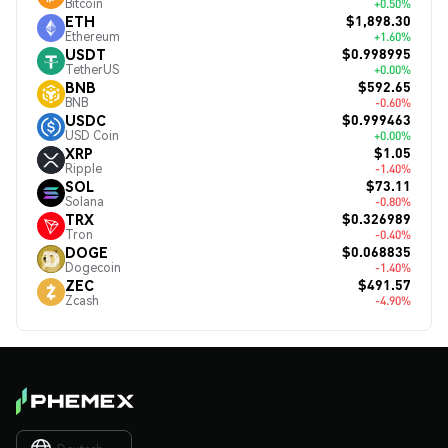
Bitcoin
+0.50%
$1,898.30
ETH
Ethereum
+1.60%
$0.998995
USDT
TetherUS
+0.00%
$592.65
BNB
BNB
-0.60%
$0.999463
USDC
USD Coin
+0.00%
$1.05
XRP
Ripple
-1.40%
$73.11
SOL
Solana
-0.80%
$0.326989
TRX
Tron
-0.40%
$0.068835
DOGE
Dogecoin
-1.40%
$491.57
ZEC
Zcash
-4.90%