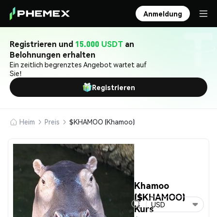
Anmeldung
Registrieren und
15.000 USDT
an
Belohnungen erhalten
Ein zeitlich begrenztes Angebot wartet auf
Sie!
Registrieren
Heim
Preis
$KHAMOO (Khamoo)
Khamoo
($KHAMOO)
USD
Kurs