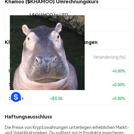
Khamoo ($KHAMOO) Umrechnungskurs
1 $KHAMOO to USD
$0.0<sub>7</sub>2218
Khamoo ($KHAMOO) Kursbewegungen
Zeitraum
Betragsänderung
Veränderung (%)
Heute
+
$0.00
+0.00%
7 Tage
+
$0.00
+0.00%
30 Tage
+
$0.00
+0.00%
Haftungsausschluss
Die Preise von Kryptowährungen unterliegen erheblichen Markt-
und Volatilitätsrisiken. Du solltest nur in Produkte investieren,