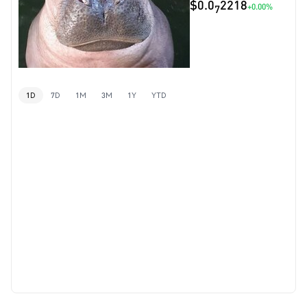
$0.0
2218
+0.00%
7
1D
7D
1M
3M
1Y
YTD