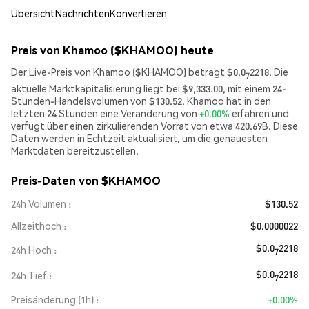
Übersicht
Nachrichten
Konvertieren
Preis von Khamoo ($KHAMOO) heute
Der Live-Preis von Khamoo ($KHAMOO) beträgt $0.0
2218. Die
7
aktuelle Marktkapitalisierung liegt bei $9,333.00, mit einem 24-
Stunden-Handelsvolumen von $130.52. Khamoo hat in den
letzten 24 Stunden eine Veränderung von
+0.00%
erfahren und
verfügt über einen zirkulierenden Vorrat von etwa 420.69B. Diese
Daten werden in Echtzeit aktualisiert, um die genauesten
Marktdaten bereitzustellen.
Preis-Daten von $KHAMOO
24h Volumen
$130.52
Allzeithoch
$0.0000022
$0.0
2218
24h Hoch
7
$0.0
2218
24h Tief
7
Preisänderung (1h)
+0.00%