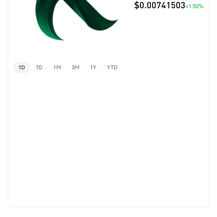
$0.00741503
+1.50%
1D
7D
1M
3M
1Y
YTD