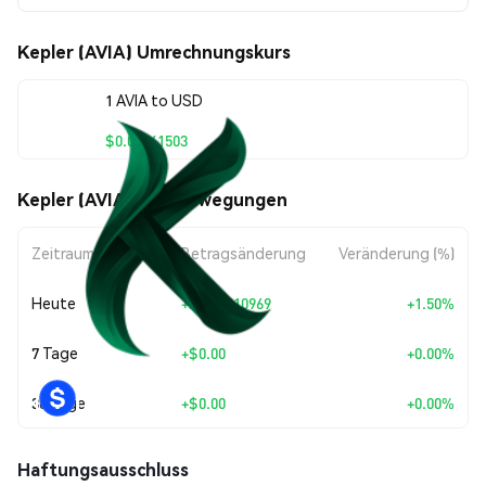
Kepler (AVIA) Umrechnungskurs
1 AVIA to USD
$0.00741503
Kepler (AVIA) Kursbewegungen
Zeitraum
Betragsänderung
Veränderung (%)
Heute
+
$0.00010969
+1.50%
7 Tage
+
$0.00
+0.00%
30 Tage
+
$0.00
+0.00%
Haftungsausschluss