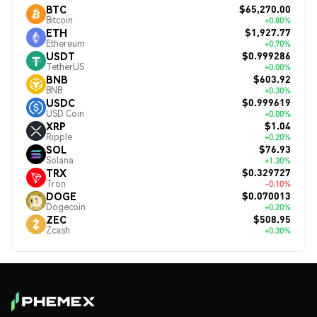
$65,270.00
BTC
Bitcoin
+0.80%
$1,927.77
ETH
Ethereum
+0.70%
$0.999286
USDT
TetherUS
+0.00%
$603.92
BNB
BNB
+0.30%
$0.999619
USDC
USD Coin
+0.00%
$1.04
XRP
Ripple
+0.20%
$76.93
SOL
Solana
+1.30%
$0.329727
TRX
Tron
-0.10%
$0.070013
DOGE
Dogecoin
+0.20%
$508.95
ZEC
Zcash
+0.30%