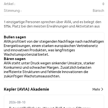
Artikel :
0
Stimmung :
Bärisch
1 einzigartige Personen sprechen über AVIA, und es belegt den
5754. Platz bei den meisten Erwähnungen und Aktivitäten aus
den gesammelten Beiträgen. In den letzten 24 Stunden war die
Stimmung gegenüber AVIA in allen sozialen Medien Bärisch.
Bullen sagen
Schließlich wurden 0 Nachrichtenartikel über AVIA veröffentlicht.
AVIA profitiert von der steigenden Nachfrage nach nachhaltigen
Auf Twitter hatten 0.00% der Tweets eine bullishe Stimmung im
Energielösungen, einem starken europäischen Vertriebsnetz
Vergleich zu 0.00% der Tweets mit einer bärischen Stimmung
und innovativen Produkten, was langfristiges
über AVIA. 100.00% der Tweets waren neutral gegenüber AVIA.
Wachstumspotenzial bietet.
Diese Stimmungen basieren auf 1 Tweets.
Bären sagen
AVIA steht unter Druck wegen sinkender Umsätze, starker
Konkurrenz und schwacher Margen. Zusätzlich belasten
ineffiziente Strukturen und fehlende Innovationen die
zukünftigen Wachstumsaussichten.
Kepler (AVIA) Akademie
Mehr
2026-08-10