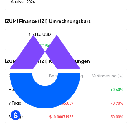
Analyse 2024
iZUMi Finance (IZI) Umrechnungskurs
1 IZI to USD
$0.00071955
iZUMi Finance (IZI) Kursbewegungen
Zeitraum
Betragsänderung
Veränderung (%)
Heute
+
$0.00000287
+0.40%
7 Tage
$-0.00006857
-8.70%
30 Tage
$-0.00071955
-50.00%