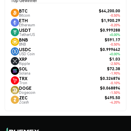
Top Gewinner
$64,200.00
BTC
Bitcoin
-0.50%
$1,900.29
ETH
Ethereum
-0.20%
$0.999288
USDT
TetherUS
+0.00%
$591.17
BNB
BNB
-0.50%
$0.999642
USDC
USD Coin
+0.00%
$1.03
XRP
Ripple
-2.50%
$72.38
SOL
Solana
-1.90%
$0.326876
TRX
Tron
-0.10%
$0.068894
DOGE
Dogecoin
-1.50%
$495.50
ZEC
Zcash
-4.20%