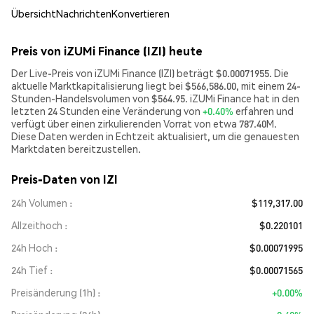
Übersicht
Nachrichten
Konvertieren
Preis von iZUMi Finance (IZI) heute
Der Live-Preis von iZUMi Finance (IZI) beträgt $0.00071955. Die
aktuelle Marktkapitalisierung liegt bei $566,586.00, mit einem 24-
Stunden-Handelsvolumen von $564.95. iZUMi Finance hat in den
letzten 24 Stunden eine Veränderung von
+0.40%
erfahren und
verfügt über einen zirkulierenden Vorrat von etwa 787.40M.
Diese Daten werden in Echtzeit aktualisiert, um die genauesten
Marktdaten bereitzustellen.
Preis-Daten von IZI
24h Volumen
$119,317.00
Allzeithoch
$0.220101
24h Hoch
$0.00071995
24h Tief
$0.00071565
Preisänderung (1h)
+0.00%