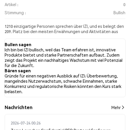
Artikel :
0
Stimmung :
Bullish
1210 einzigartige Personen sprechen über IZI, und es belegt den
209. Platz bei den meisten Erwähnungen und Aktivitäten aus
den gesammelten Beiträgen. In den letzten 24 Stunden war die
Stimmung gegenüber IZI in allen sozialen Medien Bullish.
Bullen sagen
Schließlich wurden 0 Nachrichtenartikel über IZI veröffentlicht.
Ich bin bei IZI bullisch, weil das Team erfahren ist, innovative
Auf Twitter hatten 7.03% der Tweets eine bullishe Stimmung im
Produkte bietet und starke Partnerschaften aufbaut. Zudem
Vergleich zu 4.83% der Tweets mit einer bärischen Stimmung
zeigt das Projekt ein nachhaltiges Wachstum mit viel Potenzial
über IZI. 88.14% der Tweets waren neutral gegenüber IZI. Diese
für die Zukunft.
Stimmungen basieren auf 725 Tweets.
Bären sagen
Gründe für einen negativen Ausblick auf IZI: Überbewertung,
mangelndes Nutzerwachstum, schwache Einnahmen, starke
Konkurrenz und regulatorische Risiken könnten den Kurs stark
belasten.
Nachrichten
Mehr
2026-07-24 00:26