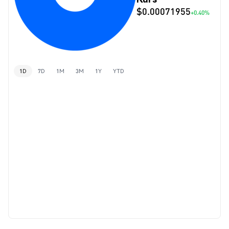
$0.00071955
+0.40%
1D
7D
1M
3M
1Y
YTD