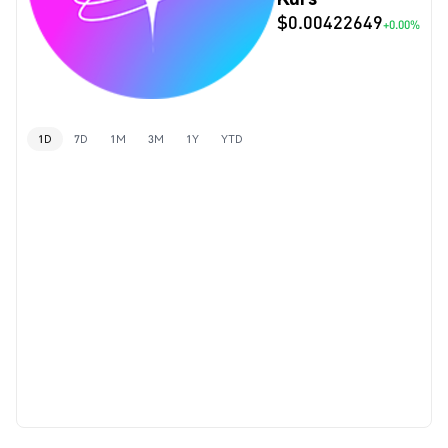
$0.00422649
+0.00%
1D
7D
1M
3M
1Y
YTD