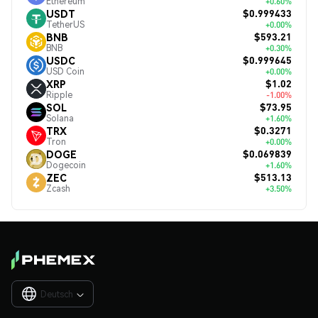
Ethereum
+0.60%
$0.999433
USDT
TetherUS
+0.00%
$593.21
BNB
BNB
+0.30%
$0.999645
USDC
USD Coin
+0.00%
$1.02
XRP
Ripple
-1.00%
$73.95
SOL
Solana
+1.60%
$0.3271
TRX
Tron
+0.00%
$0.069839
DOGE
Dogecoin
+1.60%
$513.13
ZEC
Zcash
+3.50%
Deutsch
