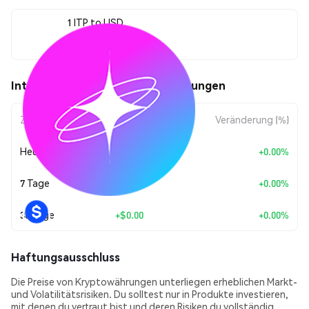
1 ITP to USD
$0.00422649
Interport Token (ITP) Kursbewegungen
Zeitraum
Betragsänderung
Veränderung (%)
Heute
+
$0.00
+0.00%
7 Tage
+
$0.00
+0.00%
30 Tage
+
$0.00
+0.00%
Haftungsausschluss
Die Preise von Kryptowährungen unterliegen erheblichen Markt-
und Volatilitätsrisiken. Du solltest nur in Produkte investieren,
mit denen du vertraut bist und deren Risiken du vollständig