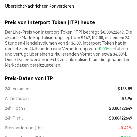
Übersicht
Nachrichten
Konvertieren
Preis von Interport Token (ITP) heute
Der Live-Preis von Interport Token (ITP) beträgt $0.00422649. Die
aktuelle Marktkapitalisierung liegt bei $147,102.00, mit einem 24-
Stunden-Handelsvolumen von $136.89. Interport Token hat in
den letzten 24 Stunden eine Veränderung von
+0.00%
erfahren
und verfügt über einen zirkulierenden Vorrat von etwa 34.80M.
Diese Daten werden in Echtzeit aktualisiert, um die genauesten
Marktdaten bereitzustellen.
Preis-Daten von ITP
24h Volumen
$136.89
Allzeithoch
$6.96
24h Hoch
$0.00422649
24h Tief
$0.00422649
Preisänderung (1h)
-0.42%