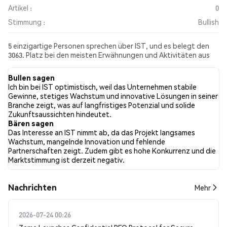
Artikel :
0
Stimmung :
Bullish
5 einzigartige Personen sprechen über IST, und es belegt den
3063. Platz bei den meisten Erwähnungen und Aktivitäten aus
den gesammelten Beiträgen. In den letzten 24 Stunden war die
Stimmung gegenüber IST in allen sozialen Medien Bullish.
Bullen sagen
Schließlich wurden 0 Nachrichtenartikel über IST veröffentlicht.
Ich bin bei IST optimistisch, weil das Unternehmen stabile
Auf Twitter hatten 0.00% der Tweets eine bullishe Stimmung im
Gewinne, stetiges Wachstum und innovative Lösungen in seiner
Vergleich zu 0.00% der Tweets mit einer bärischen Stimmung
Branche zeigt, was auf langfristiges Potenzial und solide
über IST. 100.00% der Tweets waren neutral gegenüber IST.
Zukunftsaussichten hindeutet.
Diese Stimmungen basieren auf 1 Tweets.
Bären sagen
Das Interesse an IST nimmt ab, da das Projekt langsames
Wachstum, mangelnde Innovation und fehlende
Partnerschaften zeigt. Zudem gibt es hohe Konkurrenz und die
Marktstimmung ist derzeit negativ.
Nachrichten
Mehr
2026-07-24 00:26