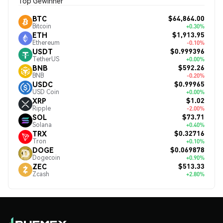
Top Gewinner
$64,864.00
BTC
Bitcoin
+0.30%
$1,913.95
ETH
Ethereum
-0.10%
$0.999396
USDT
TetherUS
+0.00%
$592.26
BNB
BNB
-0.20%
$0.99965
USDC
USD Coin
+0.00%
$1.02
XRP
Ripple
-2.00%
$73.71
SOL
Solana
+0.40%
$0.32716
TRX
Tron
+0.10%
$0.069878
DOGE
Dogecoin
+0.90%
$513.33
ZEC
Zcash
+2.80%