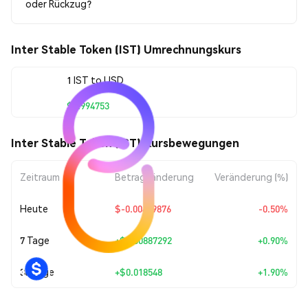
oder Rückzug?
Inter Stable Token (IST) Umrechnungskurs
1 IST to USD
$0.994753
Inter Stable Token (IST) Kursbewegungen
Zeitraum
Betragsänderung
Veränderung (%)
Heute
$-0.00499876
-0.50%
7 Tage
+
$0.00887292
+0.90%
30 Tage
+
$0.018548
+1.90%