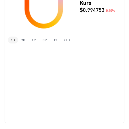
Kurs
$0.994753
-0.50%
1D
7D
1M
3M
1Y
YTD