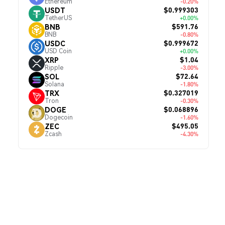
Ethereum
-0.20%
$0.999303
USDT
TetherUS
+0.00%
$591.76
BNB
BNB
-0.80%
$0.999672
USDC
USD Coin
+0.00%
$1.04
XRP
Ripple
-3.00%
$72.64
SOL
Solana
-1.80%
$0.327019
TRX
Tron
-0.30%
$0.068896
DOGE
Dogecoin
-1.60%
$495.05
ZEC
Zcash
-4.30%