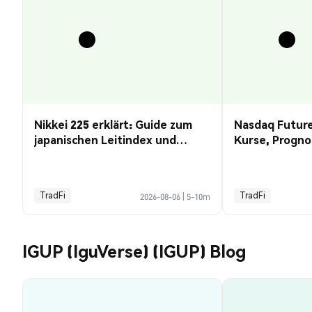
Nikkei 225 erklärt: Guide zum
Nasdaq Future
japanischen Leitindex und
Kurse, Progno
Kursprognose
Guide
TradFi
TradFi
2026-08-06
|
5-10m
IGUP (IguVerse) (IGUP) Blog