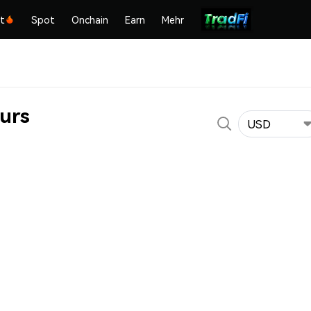
kt
Spot
Onchain
Earn
Mehr
Kurs
USD