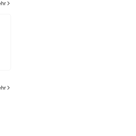
hr
hr