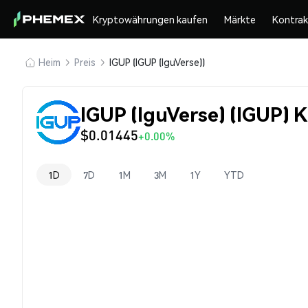
Kryptowährungen kaufen
Märkte
Kontra
Heim
Preis
IGUP (IGUP (IguVerse))
IGUP (IguVerse) (IGUP) 
$0.01445
+0.00%
1D
7D
1M
3M
1Y
YTD