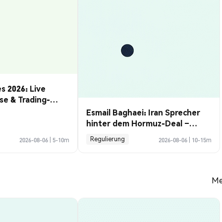
s 2026: Live
se & Trading-
Esmail Baghaei: Iran Sprecher
hinter dem Hormuz-Deal –
Profile Guide
Regulierung
2026-08-06
|
5-10m
2026-08-06
|
10-15m
Me