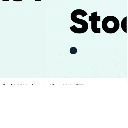
ell – $1,05 Marke
Uber Aktie fällt trotz
gnose & Analyse
Rekordumsatz – Prognose &
Analyse 2024
Markteinblicke
2026-08-06
|
10-15m
2026-08-06
|
10-15m
gskurs