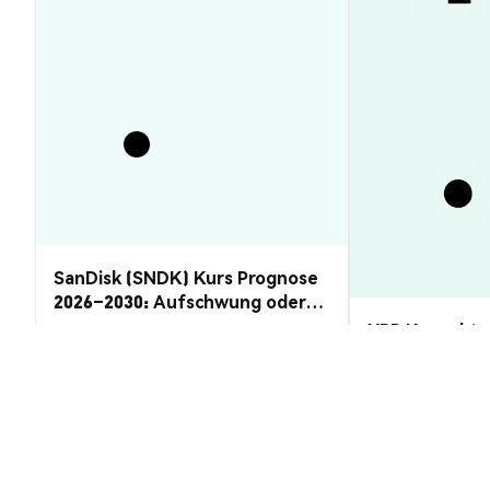
SanDisk (SNDK) Kurs Prognose
2026–2030: Aufschwung oder
Rückzug?
XRP Kurs aktu
gefallen: Pro
Markteinblicke
Markteinblicke
2026-08-06
|
5-10m
IGUP (IguVerse) (IGUP) Umrechnun