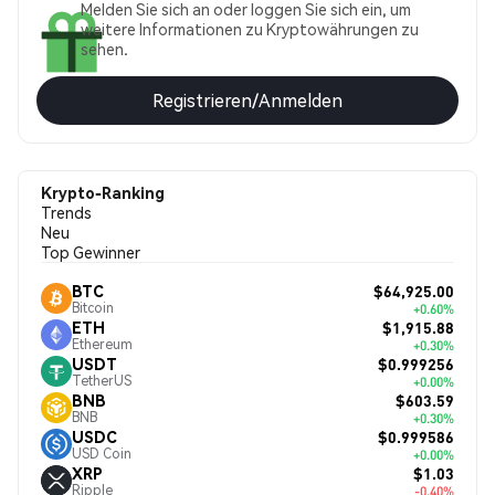
Melden Sie sich an oder loggen Sie sich ein, um
weitere Informationen zu Kryptowährungen zu
sehen.
Registrieren/Anmelden
Krypto-Ranking
Trends
Neu
Top Gewinner
$64,925.00
BTC
Bitcoin
+0.60%
$1,915.88
ETH
Ethereum
+0.30%
$0.999256
USDT
TetherUS
+0.00%
$603.59
BNB
BNB
+0.30%
$0.999586
USDC
USD Coin
+0.00%
$1.03
XRP
Ripple
-0.40%