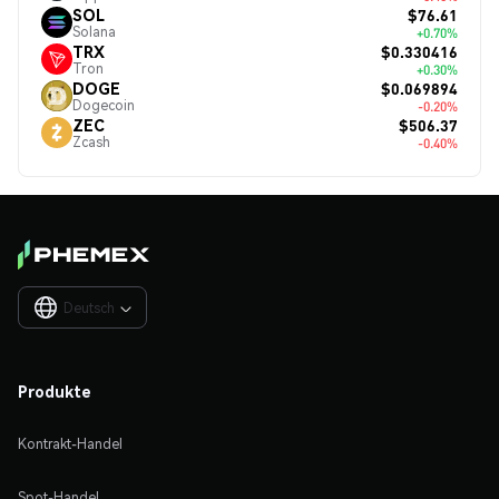
$76.61
SOL
Solana
+0.70%
$0.330416
TRX
Tron
+0.30%
$0.069894
DOGE
Dogecoin
-0.20%
$506.37
ZEC
Zcash
-0.40%
Deutsch

Produkte
Kontrakt-Handel
Spot-Handel