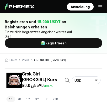
Anmeldung
Registrieren und
15.000 USDT
an
Belohnungen erhalten
Ein zeitlich begrenztes Angebot wartet auf
Sie!
Registrieren
Heim
Preis
GROKGIRL (Grok Girl)
Grok Girl
(GROKGIRL) Kurs
USD
$0.0
5590
+0.00%
13
1D
7D
1M
3M
1Y
YTD