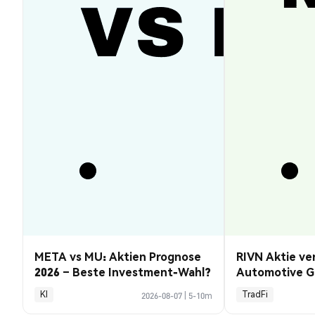
META vs MU: Aktien Prognose
RIVN Aktie ve
2026 – Beste Investment-Wahl?
Automotive G
KI
TradFi
2026-08-07
|
5-10m