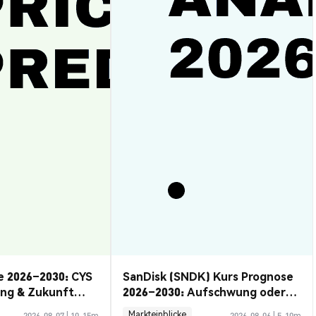
e 2026–2030: CYS
SanDisk (SNDK) Kurs Prognose
ung & Zukunft
2026–2030: Aufschwung oder
Rückzug?
Markteinblicke
2026-08-07
|
10-15m
2026-08-06
|
5-10m