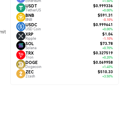
Ethereum
+1.50%
$0.999336
USDT
TetherUS
+0.00%
$591.31
BNB
BNB
-0.10%
$0.999641
USDC
USD Coin
+0.00%
mit
$1.04
XRP
Ripple
-1.10%
$73.78
SOL
Solana
+0.70%
$0.327519
TRX
Tron
+0.20%
$0.069958
DOGE
Dogecoin
+1.40%
$510.33
ZEC
Zcash
+3.50%