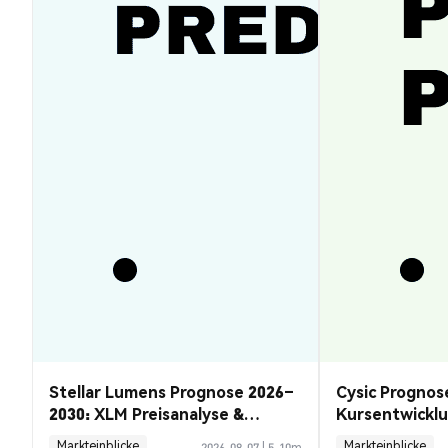
Stellar Lumens Prognose 2026–
Cysic Prognos
2030: XLM Preisanalyse &
Kursentwickl
Chancen
Guide
Markteinblicke
Markteinblicke
2026-08-07
|
5-10m