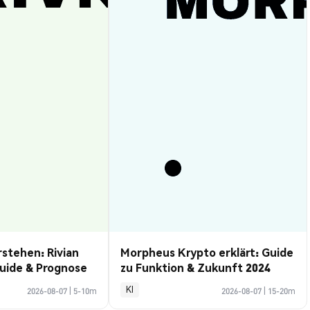
rstehen: Rivian
Morpheus Krypto erklärt: Guide
uide & Prognose
zu Funktion & Zukunft 2024
KI
2026-08-07
|
5-10m
2026-08-07
|
15-20m