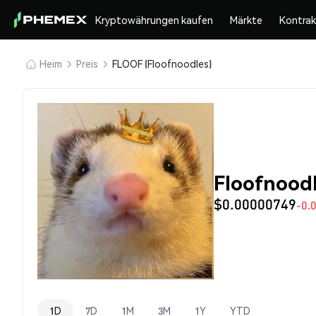
Kryptowährungen kaufen
Märkte
Kontra
Heim
Preis
FLOOF (Floofnoodles)
Floofnood
$0.00000749
-0.
1D
7D
1M
3M
1Y
YTD