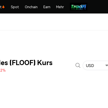
kt
Spot
Onchain
Earn
Mehr
les (FLOOF) Kurs
USD
02%