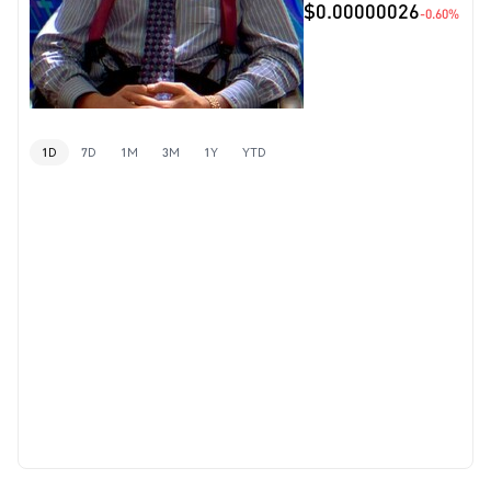
$0.00000026
-0.60%
1D
7D
1M
3M
1Y
YTD