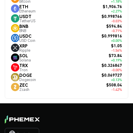
Bitcoin
+1.18%
$1,906.76
ETH
Ethereum
+2.27%
$0.998766
USDT
TetherUS
-0.03%
$594.84
BNB
BNB
-0.71%
$0.999816
USDC
USD Coin
+0.00%
$1.05
XRP
Ripple
-1.56%
$73.84
SOL
Solana
+0.19%
$0.326847
TRX
Tron
-0.00%
$0.069727
DOGE
Dogecoin
+0.13%
$508.04
ZEC
Zcash
-1.42%