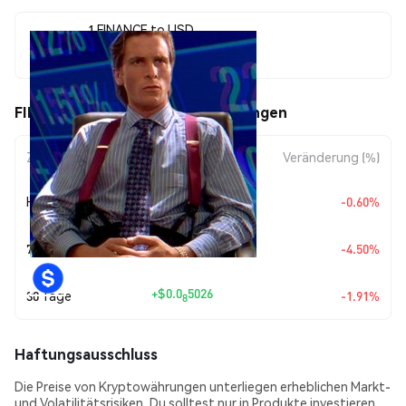
1 FINANCE to USD
$0.00000026
FINANCE (FINANCE) Kursbewegungen
Zeitraum
Betragsänderung
Veränderung (%)
+
$0.0
1561
Heute
-0.60%
8
+
$0.0
1218
7 Tage
-4.50%
7
+
$0.0
5026
30 Tage
-1.91%
8
Haftungsausschluss
Die Preise von Kryptowährungen unterliegen erheblichen Markt-
und Volatilitätsrisiken. Du solltest nur in Produkte investieren,