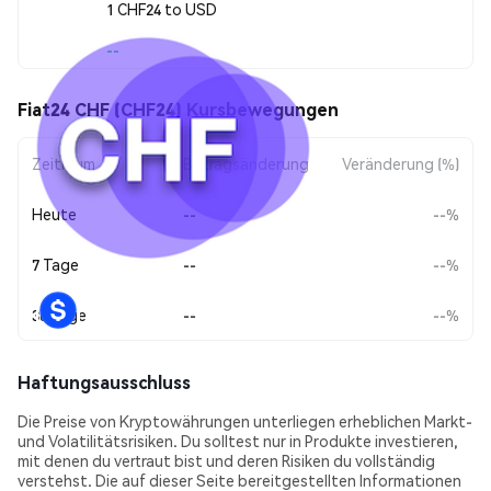
1 CHF24 to USD
--
Fiat24 CHF (CHF24) Kursbewegungen
Zeitraum
Betragsänderung
Veränderung (%)
Heute
--
--%
7 Tage
--
--%
30 Tage
--
--%
Haftungsausschluss
Die Preise von Kryptowährungen unterliegen erheblichen Markt-
und Volatilitätsrisiken. Du solltest nur in Produkte investieren,
mit denen du vertraut bist und deren Risiken du vollständig
verstehst. Die auf dieser Seite bereitgestellten Informationen