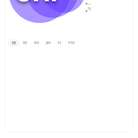
-
--
%
-
1D
7D
1M
3M
1Y
YTD