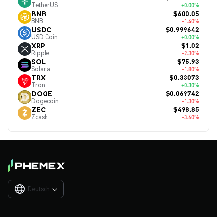
TetherUS
+0.00%
$600.05
BNB
BNB
-1.40%
$0.999642
USDC
USD Coin
+0.00%
$1.02
XRP
Ripple
-2.30%
$75.93
SOL
Solana
-1.80%
$0.33073
TRX
Tron
+0.30%
$0.069742
DOGE
Dogecoin
-1.30%
$498.85
ZEC
Zcash
-3.60%
Deutsch
