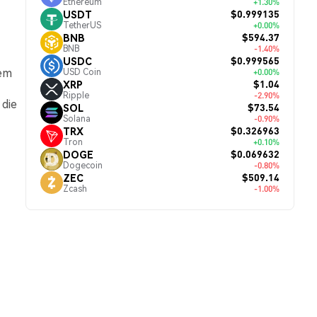
Ethereum
+1.30%
$0.999135
USDT
TetherUS
+0.00%
$594.37
BNB
BNB
-1.40%
$0.999565
USDC
nem
USD Coin
+0.00%
$1.04
XRP
Ripple
-2.90%
 die
$73.54
SOL
Solana
-0.90%
$0.326963
TRX
Tron
+0.10%
$0.069632
DOGE
Dogecoin
-0.80%
$509.14
ZEC
Zcash
-1.00%