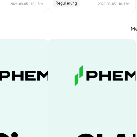
Prognose
Regulierung
2026-08-05
|
10-15m
2026-08-05
|
10-15m
Me