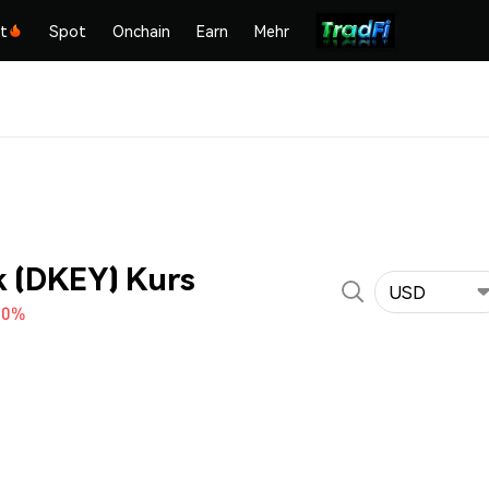
kt
Spot
Onchain
Earn
Mehr
 (DKEY) Kurs
USD
70%