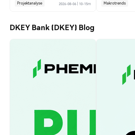
heute möglich
Projektanalyse
Makrotrends
2026-08-06
|
10-15m
DKEY Bank (DKEY) Blog