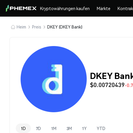
Kryptowährungen kaufen
Märkte
Kontra
Heim
Preis
DKEY (DKEY Bank)
DKEY Bank
$0.00720439
-0.
1D
7D
1M
3M
1Y
YTD