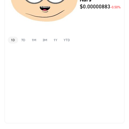
$0.00000883
-0.50%
1D
7D
1M
3M
1Y
YTD