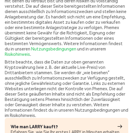
mit denen du vertraut bist und deren Risiken du vollständig
verstehst. Die auf dieser Seite bereitgestellten Informationen
dienen ausschließlich zu Informationszwecken und stellen keine
Anlageberatung dar. Es handelt sich nicht um eine Empfehlung,
ein bestimmtes digitales Asset zu kaufen oder zu verkaufen
oder eine bestimmte Anlagestrategie zu verfolgen. Phemex
übernimmt keine Gewähr für die Richtigkeit, Eignung oder
Gültigkeit der bereitgestellten Informationen oder eines
bestimmten Vermögenswerts. Weitere Informationen findest
du in unseren
Nutzungsbedingungen
und in unserem
Risikohinweis
.
Bitte beachte, dass die Daten zur oben genannten
Kryptowährung (wie z. B. der aktuelle Live-Preis) von
Drittanbietern stammen. Sie werden dir „wie besehen“
ausschließlich zu Informationszwecken zur Verfügung gestellt,
ohne jegliche Gewährleistung oder Garantie. Links zu externen
Websites unterliegen nicht der Kontrolle von Phemex. Die auf
dieser Seite geäußerten Inhalte sind nicht als Empfehlung oder
Bestätigung seitens Phemex hinsichtlich der Zuverlässigkeit
oder Genauigkeit dieser Inhalte zu verstehen. Weitere
Informationen findest du in unseren Nutzungsbedingungen und
im Risikohinweis.
Wie man LARRY kauft?
Erfahren Sie, wie Sie Ihr erstes LARRY in Minuten erhalten.