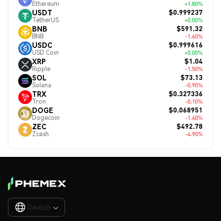
Ethereum
+1.80%
$0.999237
USDT
TetherUS
+0.00%
$591.32
BNB
BNB
-1.60%
$0.999616
USDC
USD Coin
+0.00%
$1.04
XRP
Ripple
-1.50%
$73.13
SOL
Solana
-0.90%
$0.327336
TRX
Tron
-0.10%
$0.068951
DOGE
Dogecoin
-1.40%
$492.78
ZEC
Zcash
-4.90%
Deutsch
