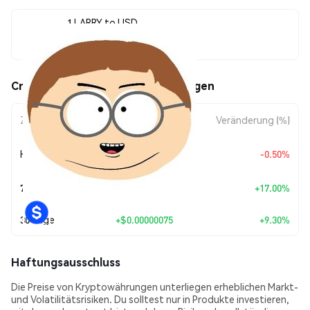
1 LARRY to USD
$0.00000883
Crypto Bro (LARRY) Kursbewegungen
Zeitraum
Betragsänderung
Veränderung (%)
+
$0.0
4437
Heute
-0.50%
7
7 Tage
+
$0.00000128
+17.00%
30 Tage
+
$0.00000075
+9.30%
Haftungsausschluss
Die Preise von Kryptowährungen unterliegen erheblichen Markt-
und Volatilitätsrisiken. Du solltest nur in Produkte investieren,