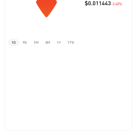
$0.011443
-2.40%
1D
7D
1M
3M
1Y
YTD