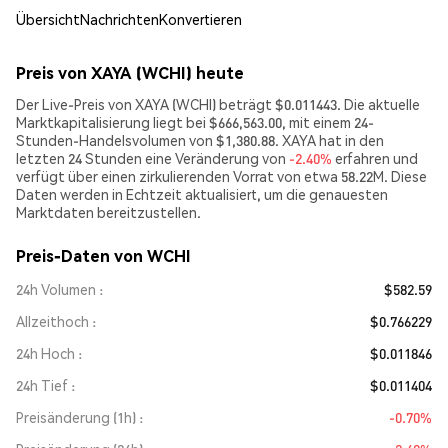
Übersicht
Nachrichten
Konvertieren
Preis von XAYA (WCHI) heute
Der Live-Preis von XAYA (WCHI) beträgt $0.011443. Die aktuelle
Marktkapitalisierung liegt bei $666,563.00, mit einem 24-
Stunden-Handelsvolumen von $1,380.88. XAYA hat in den
letzten 24 Stunden eine Veränderung von
-2.40%
erfahren und
verfügt über einen zirkulierenden Vorrat von etwa 58.22M. Diese
Daten werden in Echtzeit aktualisiert, um die genauesten
Marktdaten bereitzustellen.
Preis-Daten von WCHI
24h Volumen
$582.59
Allzeithoch
$0.766229
24h Hoch
$0.011846
24h Tief
$0.011404
Preisänderung (1h)
-0.70%