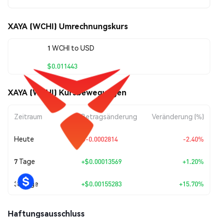
XAYA (WCHI) Umrechnungskurs
1 WCHI to USD
$0.011443
XAYA (WCHI) Kursbewegungen
Zeitraum
Betragsänderung
Veränderung (%)
Heute
$-0.0002814
-2.40%
7 Tage
+
$0.00013569
+1.20%
30 Tage
+
$0.00155283
+15.70%
Haftungsausschluss