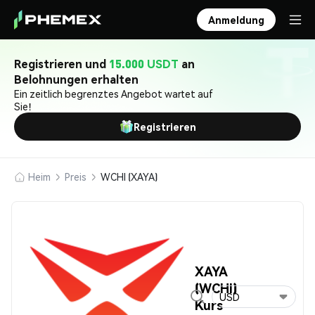
Anmeldung
Registrieren und
15.000 USDT
an
Belohnungen erhalten
Ein zeitlich begrenztes Angebot wartet auf
Sie!
Registrieren
Heim
Preis
WCHI (XAYA)
XAYA
(WCHI)
USD
Kurs