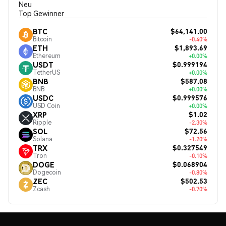
Neu
Top Gewinner
$64,141.00
BTC
Bitcoin
-0.40%
$1,893.69
ETH
Ethereum
+0.00%
$0.999194
USDT
TetherUS
+0.00%
$587.08
BNB
BNB
+0.00%
$0.999576
USDC
USD Coin
+0.00%
$1.02
XRP
Ripple
-2.30%
$72.56
SOL
Solana
-1.20%
$0.327549
TRX
Tron
-0.10%
$0.068904
DOGE
Dogecoin
-0.80%
$502.53
ZEC
Zcash
-0.70%