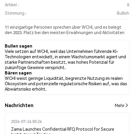
Artikel :
0
Stimmung :
Bullish
11 einzigartige Personen sprechen über WCHI, und es belegt
den 2023. Platz bei den meisten Erwähnungen und Aktivitäten
aus den gesammelten Beiträgen. In den letzten 24 Stunden war
die Stimmung gegenüber WCHI in allen sozialen Medien Bullish.
Bullen sagen
Schließlich wurden 0 Nachrichtenartikel über WCHI
Viele setzen auf WCHI, weil das Unternehmen führende KI-
veröffentlicht. Auf Twitter hatten 15.00% der Tweets eine
Technologien entwickelt, in einem Wachstumsmarkt agiert und
bullishe Stimmung im Vergleich zu 5.00% der Tweets mit einer
starke Partnerschaften besitzt, was hohes Potenzial für
bärischen Stimmung über WCHI. 80.00% der Tweets waren
zukünftige Gewinne verspricht.
neutral gegenüber WCHI. Diese Stimmungen basieren auf 20
Bären sagen
Tweets.
WCHI weist geringe Liquidität, begrenzte Nutzung im realen
Ökosystem und potenzielle regulatorische Risiken auf, was das
Abwärtsrisiko erhöht.
Nachrichten
Mehr
2026-07-24 00:26
Zama Launches Confidential RFQ Protocol for Secure