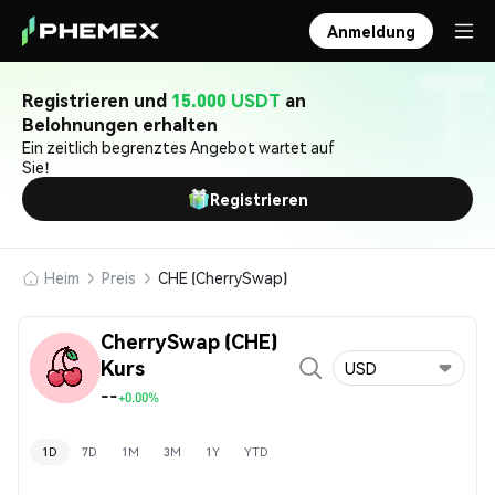
Anmeldung
Registrieren und
15.000 USDT
an
Belohnungen erhalten
Ein zeitlich begrenztes Angebot wartet auf
Sie!
Registrieren
Heim
Preis
CHE (CherrySwap)
CherrySwap (CHE)
Kurs
USD
--
+0.00%
1D
7D
1M
3M
1Y
YTD