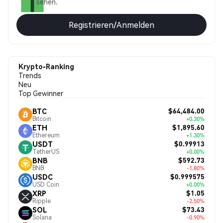
sehen.
Registrieren/Anmelden
Krypto-Ranking
Trends
Neu
Top Gewinner
$64,484.00
BTC
Bitcoin
+0.30%
$1,895.60
ETH
Ethereum
+1.30%
$0.99913
USDT
TetherUS
+0.00%
$592.73
BNB
BNB
-1.80%
$0.999575
USDC
USD Coin
+0.00%
$1.05
XRP
Ripple
-2.50%
$73.43
SOL
Solana
-0.90%