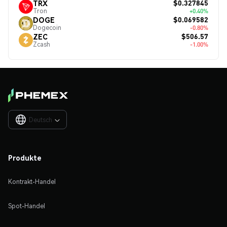
$0.327845
TRX
Tron
+0.40%
$0.069582
DOGE
Dogecoin
-0.80%
$506.57
ZEC
Zcash
-1.00%
Deutsch

Produkte
Kontrakt-Handel
Spot-Handel