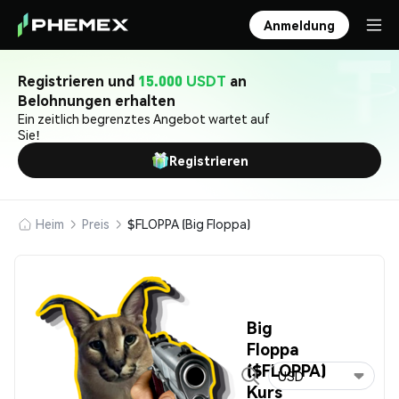
Anmeldung
Registrieren und
15.000 USDT
an
Belohnungen erhalten
Ein zeitlich begrenztes Angebot wartet auf
Sie!
Registrieren
Heim
Preis
$FLOPPA (Big Floppa)
Big
Floppa
($FLOPPA)
USD
Kurs