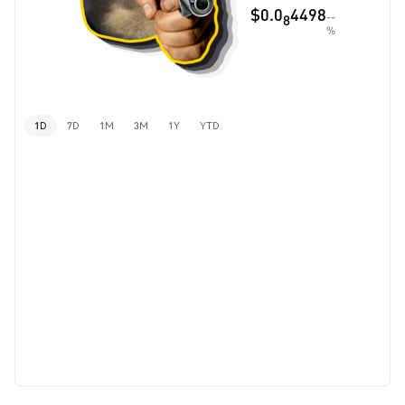
$0.0
4498
--
8
%
1D
7D
1M
3M
1Y
YTD