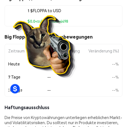
1 $FLOPPA to USD
$0.0<sub>8</sub>4498
Big Floppa ($FLOPPA) Kursbewegungen
Zeitraum
Betragsänderung
Veränderung (%)
Heute
--
--%
7 Tage
--
--%
30 Tage
--
--%
Haftungsausschluss
Die Preise von Kryptowährungen unterliegen erheblichen Markt-
und Volatilitätsrisiken. Du solltest nur in Produkte investieren,