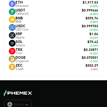
$1,917.53
ETH
Ethereum
+0.00%
$0.999446
USDT
TetherUS
+0.00%
$595.74
BNB
BNB
+0.80%
$0.999703
USDC
USD Coin
+0.00%
$1.04
XRP
Ripple
+0.60%
$75.42
SOL
Solana
+2.40%
$0.32871
TRX
Tron
+0.20%
$0.070501
DOGE
Dogecoin
+1.10%
$502.27
ZEC
Zcash
-2.40%
Deutsch
