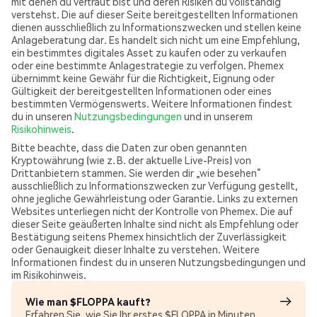
mit denen du vertraut bist und deren Risiken du vollständig
verstehst. Die auf dieser Seite bereitgestellten Informationen
dienen ausschließlich zu Informationszwecken und stellen keine
Anlageberatung dar. Es handelt sich nicht um eine Empfehlung,
ein bestimmtes digitales Asset zu kaufen oder zu verkaufen
oder eine bestimmte Anlagestrategie zu verfolgen. Phemex
übernimmt keine Gewähr für die Richtigkeit, Eignung oder
Gültigkeit der bereitgestellten Informationen oder eines
bestimmten Vermögenswerts. Weitere Informationen findest
du in unseren
Nutzungsbedingungen
und in unserem
Risikohinweis
.
Bitte beachte, dass die Daten zur oben genannten
Kryptowährung (wie z. B. der aktuelle Live-Preis) von
Drittanbietern stammen. Sie werden dir „wie besehen“
ausschließlich zu Informationszwecken zur Verfügung gestellt,
ohne jegliche Gewährleistung oder Garantie. Links zu externen
Websites unterliegen nicht der Kontrolle von Phemex. Die auf
dieser Seite geäußerten Inhalte sind nicht als Empfehlung oder
Bestätigung seitens Phemex hinsichtlich der Zuverlässigkeit
oder Genauigkeit dieser Inhalte zu verstehen. Weitere
Informationen findest du in unseren Nutzungsbedingungen und
im Risikohinweis.
Wie man $FLOPPA kauft?
Erfahren Sie, wie Sie Ihr erstes $FLOPPA in Minuten