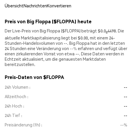
Übersicht
Nachrichten
Konvertieren
Preis von Big Floppa ($FLOPPA) heute
Der Live-Preis von Big Floppa ($FLOPPA) beträgt $0.0
4498. Die
8
aktuelle Marktkapitalisierung liegt bei $0.00, mit einem 24-
Stunden-Handelsvolumen von --. Big Floppa hat in den letzten
24 Stunden eine Veränderung von
--%
erfahren und verfügt über
einen zirkulierenden Vorrat von etwa --. Diese Daten werden in
Echtzeit aktualisiert, um die genauesten Marktdaten
bereitzustellen.
Preis-Daten von $FLOPPA
24h Volumen
--
Allzeithoch
--
24h Hoch
--
24h Tief
--
Preisänderung (1h)
--%