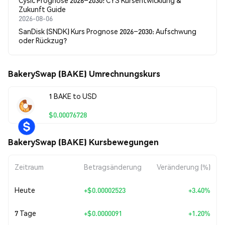
Cysic Prognose 2026–2030: CYS Kursentwicklung &
Zukunft Guide
2026-08-06
SanDisk (SNDK) Kurs Prognose 2026–2030: Aufschwung
oder Rückzug?
BakerySwap (BAKE) Umrechnungskurs
1 BAKE to USD
$0.00076728
BakerySwap (BAKE) Kursbewegungen
Zeitraum
Betragsänderung
Veränderung (%)
Heute
+
$0.00002523
+3.40%
7 Tage
+
$0.0000091
+1.20%