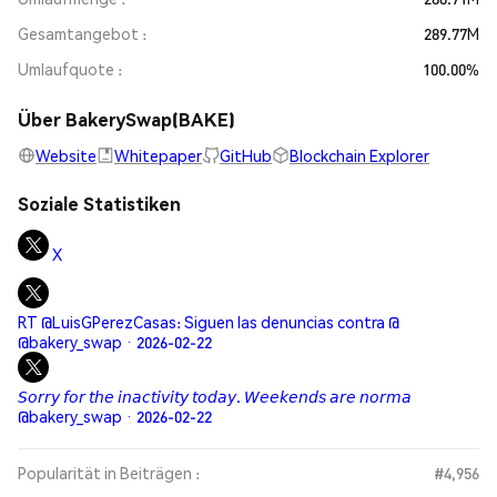
Gesamtangebot
289.77M
Umlaufquote
100.00%
Über BakerySwap(BAKE)
Website
Whitepaper
GitHub
Blockchain Explorer
Soziale Statistiken
X
RT @LuisGPerezCasas: Siguen las denuncias contra @
@bakery_swap · 2026-02-22
𝘚𝘰𝘳𝘳𝘺 𝘧𝘰𝘳 𝘵𝘩𝘦 𝘪𝘯𝘢𝘤𝘵𝘪𝘷𝘪𝘵𝘺 𝘵𝘰𝘥𝘢𝘺. 𝘞𝘦𝘦𝘬𝘦𝘯𝘥𝘴 𝘢𝘳𝘦 𝘯𝘰𝘳𝘮𝘢
@bakery_swap · 2026-02-22
Popularität in Beiträgen :
#4,956