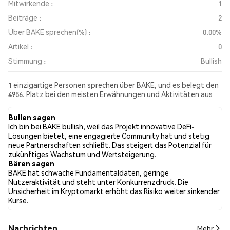
Mitwirkende :
1
Beiträge :
2
Über BAKE sprechen(%) :
0.00%
Artikel :
0
Stimmung :
Bullish
1 einzigartige Personen sprechen über BAKE, und es belegt den
4956. Platz bei den meisten Erwähnungen und Aktivitäten aus
den gesammelten Beiträgen. In den letzten 24 Stunden war die
Stimmung gegenüber BAKE in allen sozialen Medien Bullish.
Bullen sagen
Schließlich wurden 0 Nachrichtenartikel über BAKE
Ich bin bei BAKE bullish, weil das Projekt innovative DeFi-
veröffentlicht. Auf Twitter hatten 100.00% der Tweets eine
Lösungen bietet, eine engagierte Community hat und stetig
bullishe Stimmung im Vergleich zu 0.00% der Tweets mit einer
neue Partnerschaften schließt. Das steigert das Potenzial für
bärischen Stimmung über BAKE. 0.00% der Tweets waren
zukünftiges Wachstum und Wertsteigerung.
neutral gegenüber BAKE. Diese Stimmungen basieren auf 2
Bären sagen
Tweets.
BAKE hat schwache Fundamentaldaten, geringe
Nutzeraktivität und steht unter Konkurrenzdruck. Die
Unsicherheit im Kryptomarkt erhöht das Risiko weiter sinkender
Kurse.
Nachrichten
Mehr