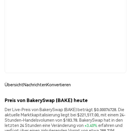
Übersicht
Nachrichten
Konvertieren
Preis von BakerySwap (BAKE) heute
Der Live-Preis von BakerySwap (BAKE) beträgt $0.00076728. Die
aktuelle Marktkapitalisierung liegt bei $221,517.00, mit einem 24-
Stunden-Handelsvolumen von $183.78. BakerySwap hat in den
letzten 24 Stunden eine Veränderung von
+3.40%
erfahren und
verfügt über einen zirkulierenden Vorrat von etwa 288.71M.