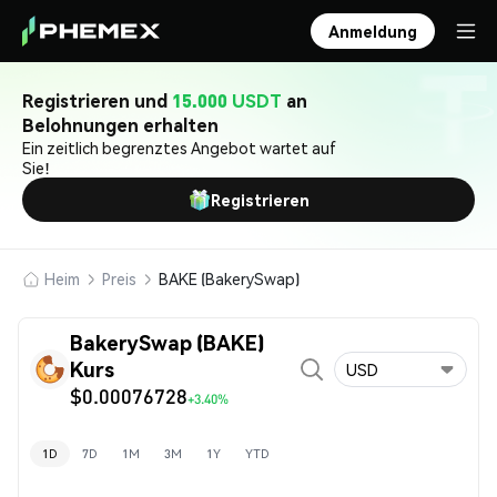
Anmeldung
Registrieren und
15.000 USDT
an
Belohnungen erhalten
Ein zeitlich begrenztes Angebot wartet auf
Sie!
Registrieren
Heim
Preis
BAKE (BakerySwap)
BakerySwap (BAKE)
Kurs
USD
$0.00076728
+3.40%
1D
7D
1M
3M
1Y
YTD