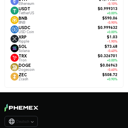
Ethereum
-0.10%
$0.999313
USDT
TetherUS
+0.00%
$590.06
BNB
BNB
-0.90%
$0.999632
USDC
USD Coin
+0.00%
$1.03
XRP
Ripple
-1.90%
$73.48
SOL
Solana
-0.40%
$0.326701
TRX
Tron
+0.00%
$0.06943
DOGE
Dogecoin
-0.60%
$508.72
ZEC
Zcash
+0.90%
Deutsch
