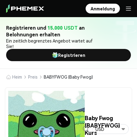
Anmeldung
Registrieren und
15.000 USDT
an
Belohnungen erhalten
Ein zeitlich begrenztes Angebot wartet auf
Sie!
Registrieren
Heim
Preis
BABYFWOG (Baby Fwog)
Baby Fwog
(BABYFWOG)
USD
Kurs