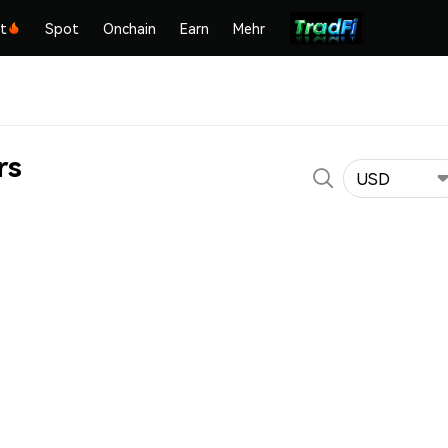
kt
Spot
Onchain
Earn
Mehr
rs
USD