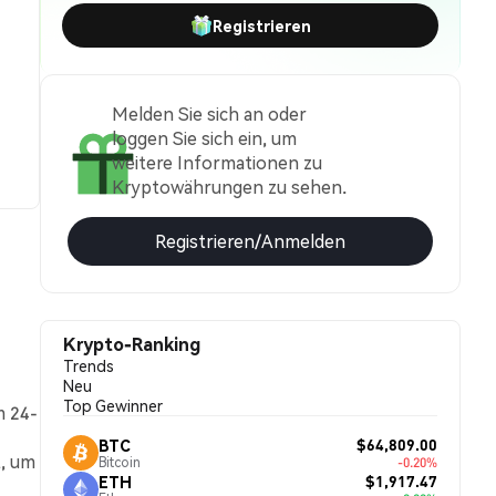
Registrieren
Melden Sie sich an oder
loggen Sie sich ein, um
weitere Informationen zu
Kryptowährungen zu sehen.
Registrieren/Anmelden
Krypto-Ranking
Trends
Neu
Top Gewinner
m 24-
$64,809.00
BTC
t, um
Bitcoin
-0.20%
$1,917.47
ETH