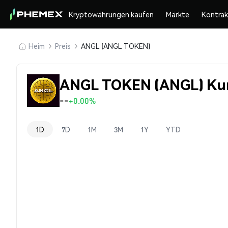
Kryptowährungen kaufen
Märkte
Kontra
Heim
Preis
ANGL (ANGL TOKEN)
ANGL TOKEN (ANGL) Ku
--
+0.00%
1D
7D
1M
3M
1Y
YTD