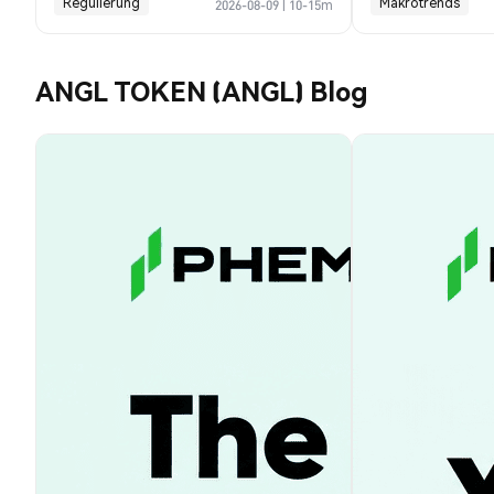
Regulierung
Makrotrends
2026-08-09
|
10-15m
ANGL TOKEN (ANGL) Blog