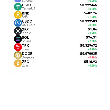
Ethereum
+0.00%
$0.999345
USDT
TetherUS
+0.00%
$602.74
BNB
BNB
+1.70%
$0.999583
USDC
USD Coin
+0.00%
$1.04
XRP
Ripple
+0.70%
$76.31
SOL
Solana
+2.30%
$0.329672
TRX
Tron
+0.70%
$0.070035
DOGE
Dogecoin
-0.10%
$510.93
ZEC
Zcash
+0.50%