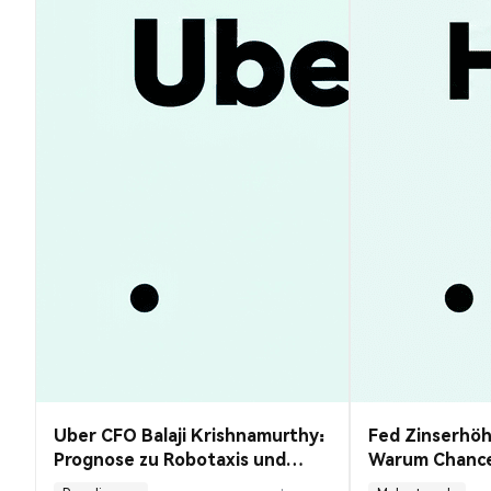
Uber CFO Balaji Krishnamurthy:
Fed Zinserhö
Prognose zu Robotaxis und
Warum Chancen
Krypto
Payrolls sanke