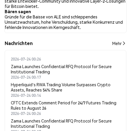
starke Entwickler-Community und innovative Layer-2-Lösungen
im Vergleich zu 12.50% der Tweets mit einer bärischen Stimmung
für Bitcoin bietet.
über ALE. 75.00% der Tweets waren neutral gegenüber ALE.
Bären sagen
Diese Stimmungen basieren auf 8 Tweets.
Gründe für die Baisse von ALE sind schleppendes
Umsatzwachstum, hohe Verschuldung, starke Konkurrenz und
fehlende Innovationen im Kerngeschäft.
Nachrichten
Mehr
2026-07-24 00:26
Zama Launches Confidential RFQ Protocol for Secure
Institutional Trading
2026-07-24 00:17
Hyperliquid's RWA Trading Volume Surpasses Crypto
Assets, Reaches 54% Share
2026-07-24 00:14
CFTC Extends Comment Period for 24/7 Futures Trading
Rules to August 26
2026-07-24 00:26
Zama Launches Confidential RFQ Protocol for Secure
Institutional Trading