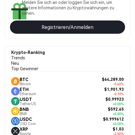
Melden Sie sich an oder loggen Sie sich ein, um
weitere Informationen zu Kryptowährungen zu
sehen.
Registrieren/Anmelden
Krypto-Ranking
Trends
Neu
Top Gewinner
$64,289.00
BTC
Bitcoin
-0.40%
$1,901.93
ETH
Ethereum
-0.10%
$0.99923
USDT
TetherUS
+0.00%
$592.65
BNB
BNB
+0.00%
$0.999612
USDC
USD Coin
+0.00%
$1.03
XRP
Ripple
-2.50%