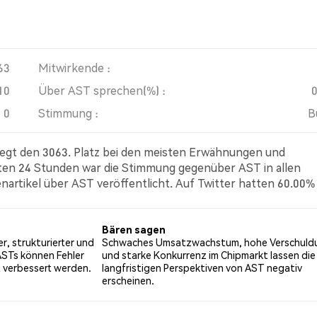
63
Mitwirkende :
10
Über AST sprechen(%) :
0
Stimmung :
B
legt den 3063. Platz bei den meisten Erwähnungen und
zten 24 Stunden war die Stimmung gegenüber AST in allen
enartikel über AST veröffentlicht. Auf Twitter hatten 60.00%
er Tweets mit einer bärischen Stimmung über AST. 40.00% de
 basieren auf 10 Tweets.
Bären sagen
r, strukturierter und
Schwaches Umsatzwachstum, hohe Verschuld
ASTs können Fehler
und starke Konkurrenz im Chipmarkt lassen die
 verbessert werden.
langfristigen Perspektiven von AST negativ
erscheinen.