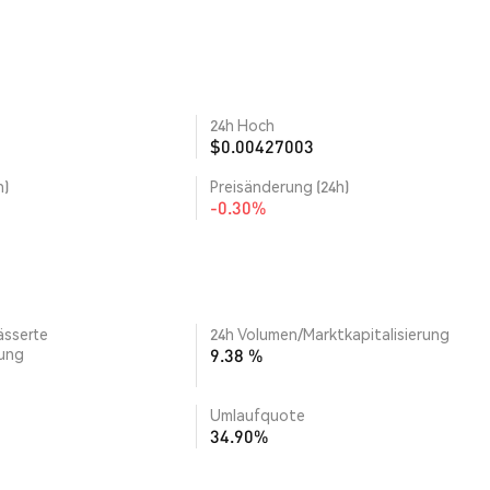
24h Hoch
$0.00427003
h)
Preisänderung (24h)
-0.30%
ässerte
24h Volumen/Marktkapitalisierung
rung
9.38 %
Umlaufquote
34.90%