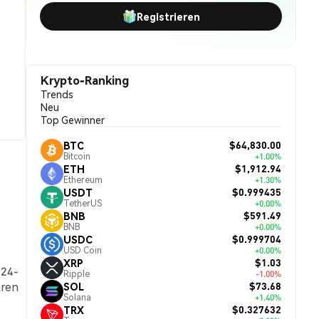
Registrieren
Krypto-Ranking
Trends
Neu
Top Gewinner
$64,830.00
BTC
Bitcoin
+1.00%
$1,912.94
ETH
Ethereum
+1.30%
$0.999435
USDT
TetherUS
+0.00%
$591.49
BNB
BNB
+0.00%
$0.999704
USDC
USD Coin
+0.00%
$1.03
XRP
 24-
Ripple
-1.00%
hren
$73.68
SOL
Solana
+1.40%
$0.327632
TRX