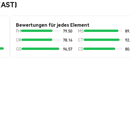
(AST)
Bewertungen für jedes Element
FH
79.50
MS
89
OR
78.16
CT
92
GS
96.57
CS
80