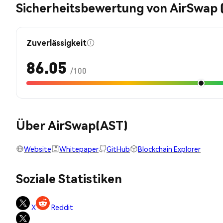
Sicherheitsbewertung von AirSwap 
Zuverlässigkeit
86.05
/100
Über AirSwap(AST)
Website
Whitepaper
GitHub
Blockchain Explorer
Soziale Statistiken
X
Reddit