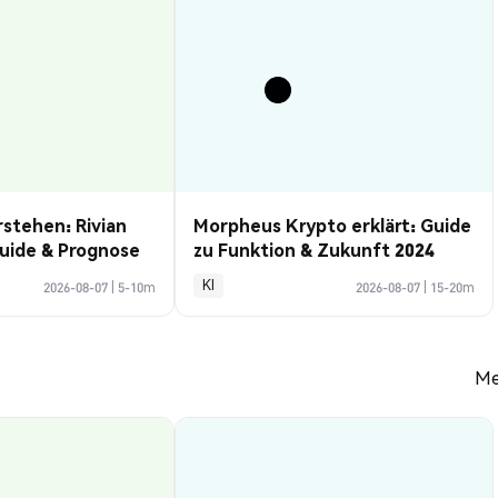
rstehen: Rivian
Morpheus Krypto erklärt: Guide
uide & Prognose
zu Funktion & Zukunft 2024
KI
2026-08-07
|
5-10m
2026-08-07
|
15-20m
Me