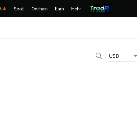
kt
Spot
Onchain
Earn
Mehr
USD