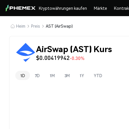
Kryptowährungen kaufen
Märkte
Kontra
Heim
Preis
AST (AirSwap)
AirSwap (AST) Kurs
$0.00419942
-0.30%
1D
7D
1M
3M
1Y
YTD