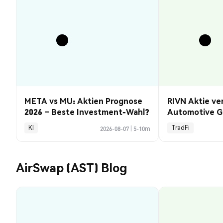
META vs MU: Aktien Prognose
RIVN Aktie ve
2026 – Beste Investment-Wahl?
Automotive G
KI
TradFi
2026-08-07
|
5-10m
AirSwap (AST) Blog