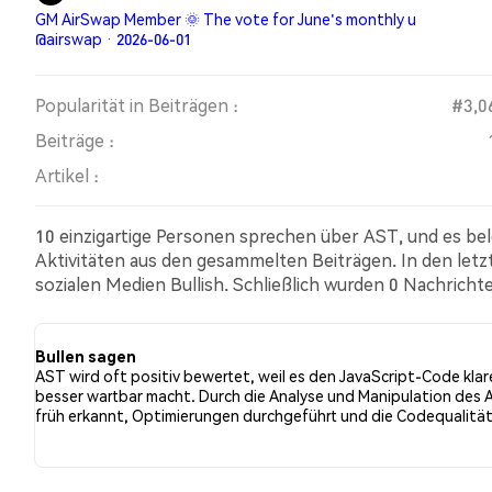
GM AirSwap Member 🌞 The vote for June's monthly u
@airswap · 2026-06-01
Popularität in Beiträgen :
#3,0
Beiträge :
Artikel :
10 einzigartige Personen sprechen über AST, und es be
Aktivitäten aus den gesammelten Beiträgen. In den let
sozialen Medien Bullish. Schließlich wurden 0 Nachricht
Tweets eine bullishe Stimmung im Vergleich zu 0.00% d
Tweets waren neutral gegenüber AST. Diese Stimmungen
Bullen sagen
AST wird oft positiv bewertet, weil es den JavaScript-Code klare
besser wartbar macht. Durch die Analyse und Manipulation des 
früh erkannt, Optimierungen durchgeführt und die Codequalität