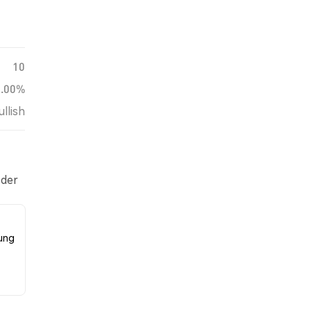
10
0.00%
ullish
 der
r
ung