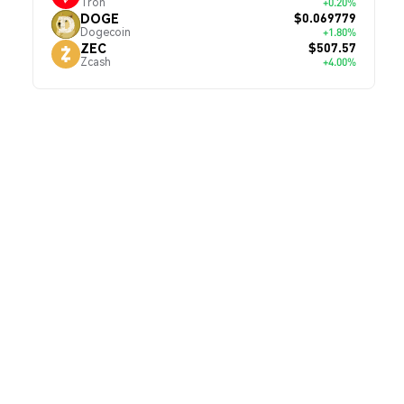
Tron
+0.20%
$0.069779
DOGE
Dogecoin
+1.80%
$507.57
ZEC
Zcash
+4.00%