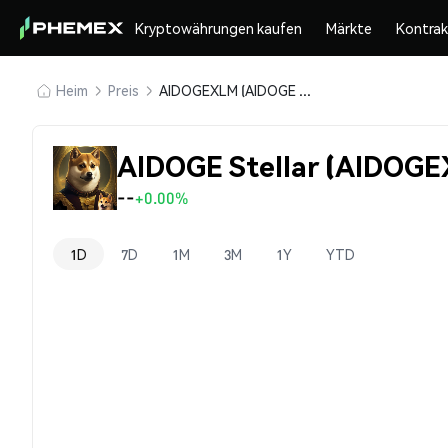
Kryptowährungen kaufen
Märkte
Kontra
Heim
Preis
AIDOGEXLM (AIDOGE Stellar)
AIDOGE Stellar (AIDOGE
--
+0.00%
1D
7D
1M
3M
1Y
YTD