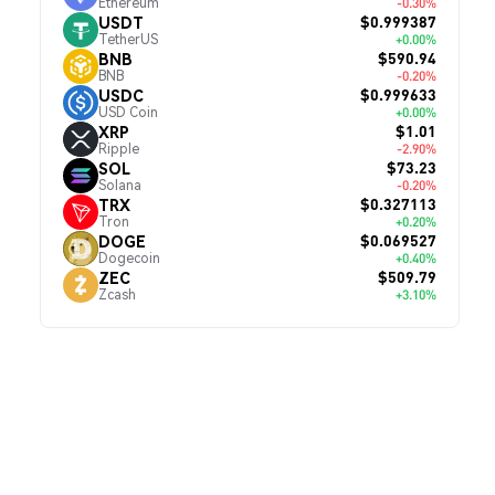
Ethereum
-0.30%
$0.999387
USDT
TetherUS
+0.00%
$590.94
BNB
BNB
-0.20%
$0.999633
USDC
USD Coin
+0.00%
$1.01
XRP
Ripple
-2.90%
$73.23
SOL
Solana
-0.20%
$0.327113
TRX
Tron
+0.20%
$0.069527
DOGE
Dogecoin
+0.40%
$509.79
ZEC
Zcash
+3.10%