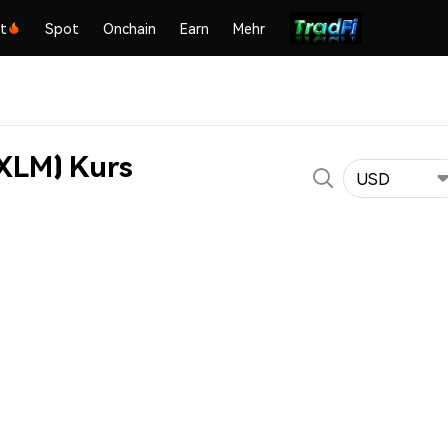
kt
Spot
Onchain
Earn
Mehr
XLM) Kurs
USD