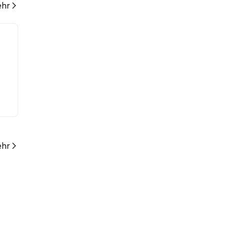
hr
hr