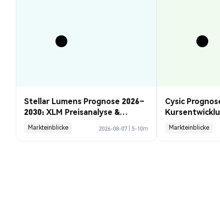
Stellar Lumens Prognose 2026–
Cysic Prognos
2030: XLM Preisanalyse &
Kursentwickl
Chancen
Guide
Markteinblicke
Markteinblicke
2026-08-07
|
5-10m
AIDOGE Stellar (AIDOGEXLM) Umre
1 AIDOGEX