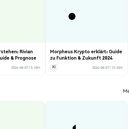
rstehen: Rivian
Morpheus Krypto erklärt: Guide
uide & Prognose
zu Funktion & Zukunft 2024
KI
2026-08-07
|
5-10m
2026-08-07
|
15-20m
Me