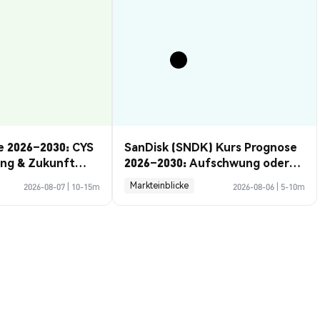
e 2026–2030: CYS
SanDisk (SNDK) Kurs Prognose
ung & Zukunft
2026–2030: Aufschwung oder
Rückzug?
Markteinblicke
2026-08-07
|
10-15m
2026-08-06
|
5-10m
chnungskurs
LM to USD
--