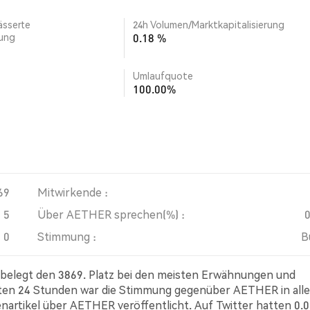
ässerte
24h Volumen/Marktkapitalisierung
rung
0.18 %
Umlaufquote
100.00%
69
Mitwirkende :
5
Über AETHER sprechen(%) :
0
Stimmung :
B
 belegt den 3869. Platz bei den meisten Erwähnungen und
tzten 24 Stunden war die Stimmung gegenüber AETHER in all
tenartikel über AETHER veröffentlicht. Auf Twitter hatten 0.