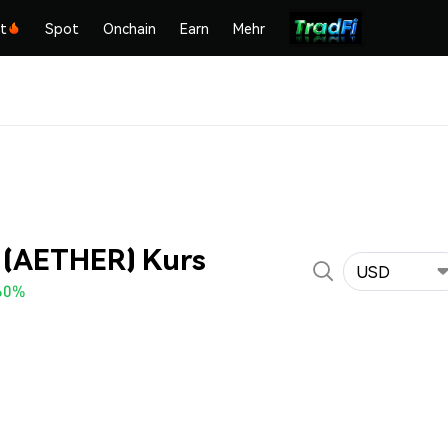
kt
Spot
Onchain
Earn
Mehr
 (AETHER) Kurs
USD
60%