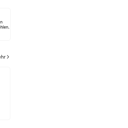
on
hlen.
hr