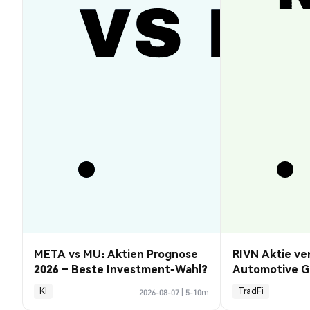
META vs MU: Aktien Prognose
RIVN Aktie ve
2026 – Beste Investment-Wahl?
Automotive G
KI
TradFi
2026-08-07
|
5-10m