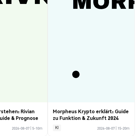
rstehen: Rivian
Morpheus Krypto erklärt: Guide
uide & Prognose
zu Funktion & Zukunft 2024
KI
2026-08-07
|
5-10m
2026-08-07
|
15-20m