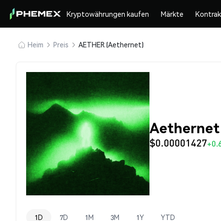
Kryptowährungen kaufen
Märkte
Kontra
Heim
Preis
AETHER (Aethernet)
Aethernet
$0.00001427
+0.
1D
7D
1M
3M
1Y
YTD