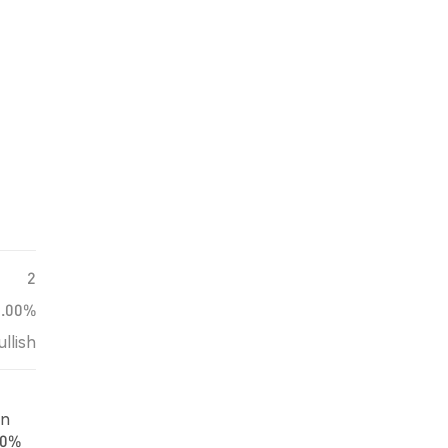
2
0.00%
ullish
en
00%