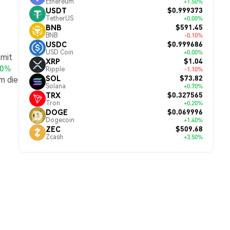
Ethereum
+1.50%
$0.999373
USDT
TetherUS
+0.00%
$591.45
BNB
BNB
-0.10%
$0.999686
USDC
USD Coin
+0.00%
 mit
$1.04
XRP
60%
Ripple
-1.10%
$73.82
SOL
m die
Solana
+0.70%
$0.327565
TRX
Tron
+0.20%
$0.069996
DOGE
Dogecoin
+1.40%
$509.68
ZEC
Zcash
+3.50%