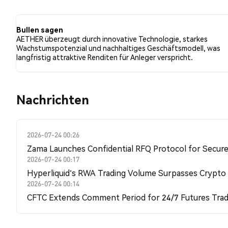
der Tweets eine bullishe Stimmung im Vergleich zu 0.0
100.00% der Tweets waren neutral gegenüber AETHER. 
Bullen sagen
AETHER überzeugt durch innovative Technologie, starkes
Wachstumspotenzial und nachhaltiges Geschäftsmodell, was
langfristig attraktive Renditen für Anleger verspricht.
Nachrichten
2026-07-24 00:26
Zama Launches Confidential RFQ Protocol for Secure 
2026-07-24 00:17
Hyperliquid's RWA Trading Volume Surpasses Crypto
2026-07-24 00:14
CFTC Extends Comment Period for 24/7 Futures Trad