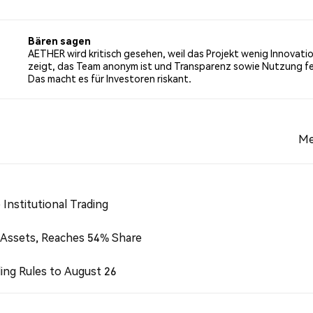
0% der Tweets mit einer bärischen Stimmung über AETHER.
Diese Stimmungen basieren auf 4 Tweets.
Bären sagen
AETHER wird kritisch gesehen, weil das Projekt wenig Innovati
zeigt, das Team anonym ist und Transparenz sowie Nutzung fe
Das macht es für Investoren riskant.
Me
Institutional Trading
 Assets, Reaches 54% Share
ing Rules to August 26