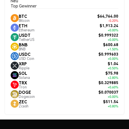
Neu
Top Gewinner
$64,764.00
BTC
Bitcoin
-0.20%
$1,913.24
ETH
Ethereum
+0.00%
$0.999322
USDT
TetherUS
+0.00%
$600.68
BNB
BNB
+1.50%
$0.999603
USDC
USD Coin
+0.00%
$1.04
XRP
Ripple
+0.50%
$75.98
SOL
Solana
+2.80%
$0.329885
TRX
Tron
+0.60%
$0.070037
DOGE
Dogecoin
+0.00%
$511.54
ZEC
Zcash
+0.80%