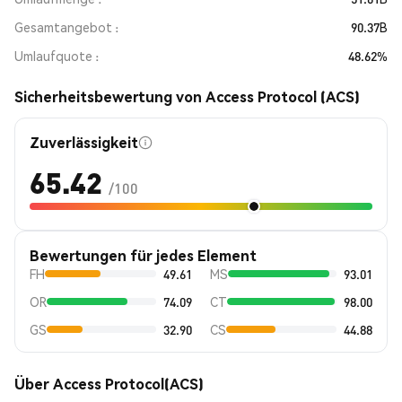
Gesamtangebot
90.37B
Umlaufquote
48.62%
Sicherheitsbewertung von Access Protocol (ACS)
Zuverlässigkeit
65.42
/100
Bewertungen für jedes Element
FH
49.61
MS
93.01
OR
74.09
CT
98.00
GS
32.90
CS
44.88
Über Access Protocol(ACS)