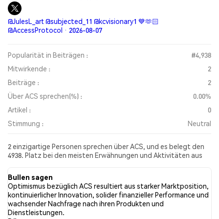
@JulesL_art @subjected_11 @kcvisionary1 💙🫶🏻
@AccessProtocol · 2026-08-07
Popularität in Beiträgen :
#4,938
Mitwirkende :
2
Beiträge :
2
Über ACS sprechen(%) :
0.00%
Artikel :
0
Stimmung :
Neutral
2 einzigartige Personen sprechen über ACS, und es belegt den
4938. Platz bei den meisten Erwähnungen und Aktivitäten aus
den gesammelten Beiträgen. In den letzten 24 Stunden war die
Stimmung gegenüber ACS in allen sozialen Medien Neutral.
Bullen sagen
Schließlich wurden 0 Nachrichtenartikel über ACS veröffentlicht.
Optimismus bezüglich ACS resultiert aus starker Marktposition,
Auf Twitter hatten 0.00% der Tweets eine bullishe Stimmung im
kontinuierlicher Innovation, solider finanzieller Performance und
Vergleich zu 0.00% der Tweets mit einer bärischen Stimmung
wachsender Nachfrage nach ihren Produkten und
über ACS. 100.00% der Tweets waren neutral gegenüber ACS.
Dienstleistungen.
Diese Stimmungen basieren auf 2 Tweets.