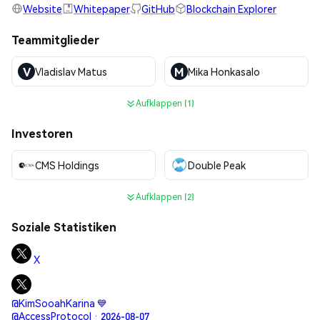
Website
Whitepaper
GitHub
Blockchain Explorer
Teammitglieder
V
M
Vladislav Matus
Mika Honkasalo
Aufklappen (1)
Investoren
CMS Holdings
Double Peak
Aufklappen (2)
Soziale Statistiken
X
@KimSooahKarina 💙
@AccessProtocol · 2026-08-07