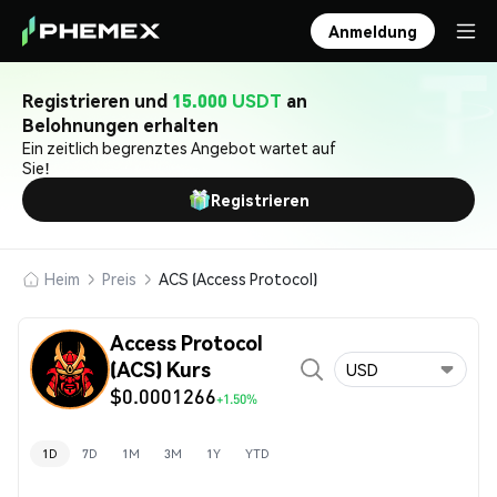
Anmeldung
Registrieren und
15.000 USDT
an
Belohnungen erhalten
Ein zeitlich begrenztes Angebot wartet auf
Sie!
Registrieren
Heim
Preis
ACS (Access Protocol)
Access Protocol
(ACS) Kurs
USD
$0.0001266
+1.50%
1D
7D
1M
3M
1Y
YTD