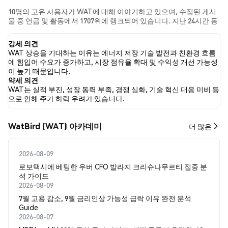
10명의 고유 사용자가 WAT에 대해 이야기하고 있으며, 수집된 게시
물 중 언급 및 활동에서 1707위에 랭크되어 있습니다. 지난 24시간 동
안 모든 소셜 미디어에서 WAT에 대한 감정은 강세였습니다. 마지막
으로, WAT에 대한 뉴스 기사 0건이 게시되었습니다. 트위터에서는
강세 의견
34.21%의 트윗이 강세 감정을, 10.53%의 트윗이 약세 감정을 보였습
WAT 상승을 기대하는 이유는 에너지 저장 기술 발전과 친환경 흐름
니다. 55.26%의 트윗은 WAT에 대해 중립적인 감정을 나타냈습니다.
에 힘입어 수요가 증가하고, 시장 점유율 확대 및 수익성 개선 가능성
이 감정 분석은 38개의 트윗을 기반으로 합니다.
이 높기 때문입니다.
약세 의견
WAT는 실적 부진, 성장 동력 부족, 경쟁 심화, 기술 혁신 대응 미비 등
으로 인해 주가 하락 우려가 있습니다.
WatBird (WAT) 아카데미
더 많은
2026-08-09
로보택시에 베팅한 우버 CFO 발라지 크리슈나무르티 집중 분
석 가이드
2026-08-09
7월 고용 감소, 9월 금리인상 가능성 급락 이유 완전 분석
Guide
2026-08-07