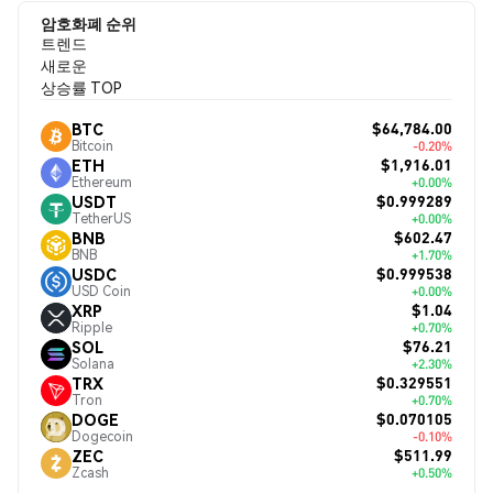
암호화폐 순위
트렌드
새로운
상승률 TOP
$64,784.00
BTC
Bitcoin
-0.20%
$1,916.01
ETH
Ethereum
+0.00%
$0.999289
USDT
TetherUS
+0.00%
$602.47
BNB
BNB
+1.70%
$0.999538
USDC
USD Coin
+0.00%
$1.04
XRP
Ripple
+0.70%
$76.21
SOL
Solana
+2.30%
$0.329551
TRX
Tron
+0.70%
$0.070105
DOGE
Dogecoin
-0.10%
$511.99
ZEC
Zcash
+0.50%