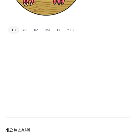
1D
7D
1M
3M
1Y
YTD
개요
뉴스
변환