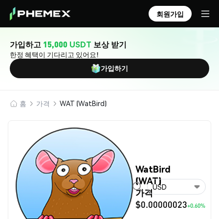
회원가입
가입하고
15,000 USDT
보상 받기
한정 혜택이 기다리고 있어요!
가입하기
홈
가격
WAT (WatBird)
WatBird
(WAT)
USD
가격
$0.00000023
+0.60%