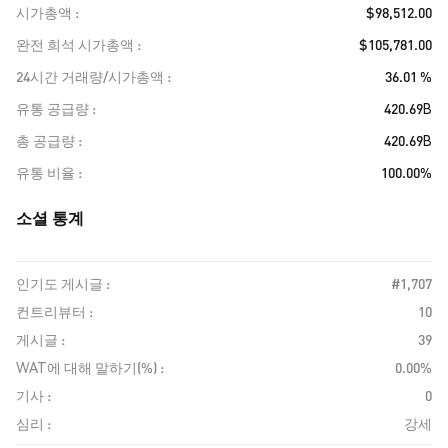
시가총액
$98,512.00
완전 희석 시가총액
$105,781.00
24시간 거래량/시가총액
36.01 %
유통 공급량
420.69B
총 공급량
420.69B
유통 비율
100.00%
소셜 통계
인기도 게시글 :
#1,707
컨트리뷰터 :
10
게시글 :
39
WAT에 대해 말하기(%) :
0.00%
기사 :
0
심리 :
강세