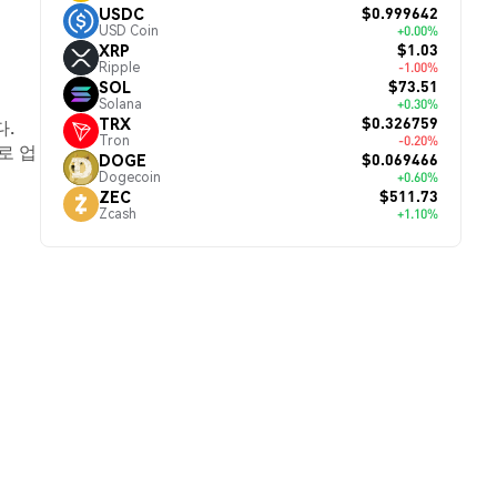
$0.999642
USDC
USD Coin
+0.00%
$1.03
XRP
Ripple
-1.00%
$73.51
SOL
Solana
+0.30%
$0.326759
TRX
다.
Tron
-0.20%
로 업
$0.069466
DOGE
Dogecoin
+0.60%
$511.73
ZEC
Zcash
+1.10%