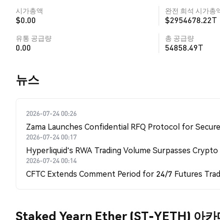
시가총액
완전 희석 시가총
$0.00
$2954678.22T
유통 공급량
총 공급량
0.00
54858.49T
뉴스
2026-07-24 00:26
Zama Launches Confidential RFQ Protocol for Secure 
2026-07-24 00:17
Hyperliquid's RWA Trading Volume Surpasses Crypto
2026-07-24 00:14
CFTC Extends Comment Period for 24/7 Futures Trad
Staked Yearn Ether (ST-YETH) 