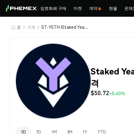
암호화폐 구매
마켓
계약
현물
온체
홈
가격
ST-YETH (Staked Yearn Ether)
Staked Ye
격
$50.72
+0.40%
1D
7D
1M
3M
1Y
YTD